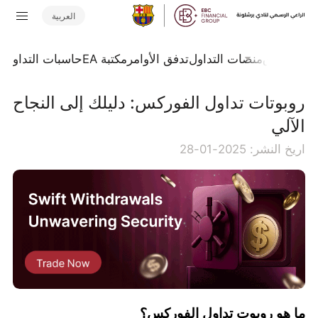
العربية
جلة السوق
منصات التداول
تدفق الأوامر
مكتبة EA
حاسبات التداول
ا
روبوتات تداول الفوركس: دليلك إلى النجاح
الآلي
اريخ النشر: 2025-01-28
ما هو روبوت تداول الفوركس؟