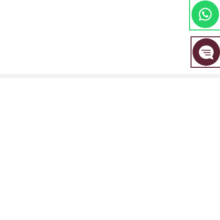
مجموعة EBC المالية هي علامة تجارية مشتركة بين مجموعة من الكيانات المنفصلة، ​​
كل منها مرخصة ومنظمة من قبل سلطتها المالية المعنية.
EBC Financial Group (SVG) LLC: مرخصة من قبل هيئة الخدمات المالية في سانت
فينسنت وجزر غرينادين (SVGFSA). رقم تسجيل الشركة: 353 LLC 2020. العنوان
المسجل: Euro House, Richmond Hill Road, Kingstown, VC0100, St. Vincent
and the Grenadines.