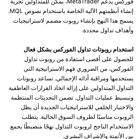
فوركس يدعم MetaTrader، يمكن للمتداولين تجربة
إنشاء أنظمتهم الآلية الخاصة باستخدام نصوص MQL.
يسمح هذا النهج بإنشاء روبوت مصمم لاستراتيجيات
وأهداف تداول محددة.
استخدام روبوتات تداول الفوركس بشكل فعال
للحصول على أقصى استفادة من روبوت تداول
الفوركس، من الضروري فهم الاستراتيجية التي
يستخدمها ومراقبة أدائه الإجمالي. تساعد روبوتات
التداول المتداولين على إزالة اتخاذ القرارات العاطفية
وتبسيط عمليات التداول. تضمن التحديثات المنتظمة
والاختبار الخلفي للاستراتيجيات الجديدة أن يظل
الروبوت مناسبًا لظروف السوق الحالية. يتطلب
الاستخدام الناجح لروبوت التداول نهجًا منضبطًا يجمع
بين الأتمتة والإشراف البشري.