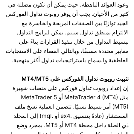
وعود العوائد الباهظة، حيث يمكن أن تكون مضللة في
كثير من الأحيان. يجب أن يوفر روبوت تداول الفوركس
الجيد توازنًا بين الصفقات المربحة والخاسرة مع
الالتزام بمنطق تداول سليم. يمكن لبرامج التداول
تبسيط التداول من خلال تنفيذ القرارات بناءً على
معايير محددة مسبقًا، وبالتالي القضاء على الاستجابات
العاطفية والسماح باستراتيجيات تداول أكثر منهجية.
تثبيت روبوت تداول الفوركس على MT4/MT5
إن إعداد روبوت تداول فوركس على منصات شهيرة
مثل MetaTrader 4 (MT4) أو MetaTrader 5
(MT5) أمر بسيط نسبيًا. تتضمن العملية نسخ ملف
المستشار (عادةً بتنسيق .ex4 أو .mql) إلى المجلد
ذي الصلة داخل محطة MT4 أو MT5. بمجرد وضع