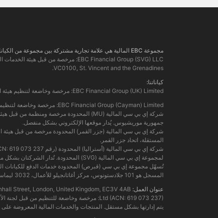
مجموعة EBC المالية هي علامة تجارية مشتركة بين مجموعة من الكيانات المنفصلة، ​​كل منها مرخصة ومنظمة من قبل سلطتها المالية المعنية.
VC0100, St. Vincent and the Grenadines.
كياناتنا:
EBC Financial Group (UK) Limited: مرخصة وخاضعة لتنظيم هيئة السلوك المالي. رقم المرجع: 927552. الموقع الإلكتروني:
EBC Financial Group (Cayman) Limited: مرخصة وخاضعة لتنظيم سلطة النقد في جزر كايمان (رقم: 2038223). الموقع الإلكتروني:
جمهورية موريشيوس. يُدار موقعها الإلكتروني بشكل منفصل.
المستقلة، اتحاد جزر القمر.
لمجموعة إي بي سي المالية (SVG) المحدودة. تُدار الشركتان بشكل منفصل. المنتجات والخدمات المالية المعروضة على هذا الموقع الإلكتروني ليست مقدمة من الكيان الأسترالي، ولا يمكن الرجوع عليه.
المسجل هو 101 جلادستونوس، مركز أغاثانجيلو للأعمال، 3032 ليماسول، قبرص.
عنوان العمل:
ding, 122 Leadenhall Street, London, United Kingdom, EC3V 4AB
يتم إدارتها بشكل مستقل. المنتجات والخدمات المالية المعروضة على ه