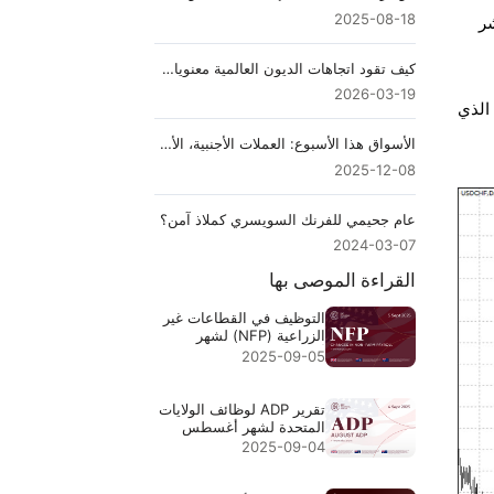
2025-08-18
شر
كيف تقود اتجاهات الديون العالمية معنويات الذهب
2026-03-19
 الذي
الأسواق هذا الأسبوع: العملات الأجنبية، الأسهم، النفط، الذهب وقرار بنك الاحتياطي الفيدرالي
2025-12-08
عام جحيمي للفرنك السويسري كملاذ آمن؟
2024-03-07
القراءة الموصى بها
التوظيف في القطاعات غير
الزراعية (NFP) لشهر
أغسطس 2025 - التوقعات
2025-09-05
السابقة 73 ألفًا 78 ألفًا
تقرير ADP لوظائف الولايات
المتحدة لشهر أغسطس
2025 - السابق: 104 آلاف،
2025-09-04
التوقعات: 70 ألفًا