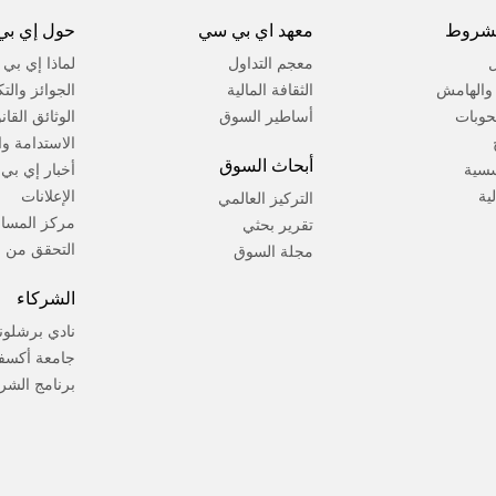
لشروط
معهد اي بي سي
حول إي بي
ل
معجم التداول
لماذا إي بي
ة والهامش
الثقافة المالية
الجوائز والت
حوبات
أساطير السوق
الوثائق القان
الاستدامة وال
أبحاث السوق
سسية
أخبار إي بي
لية
الإعلانات
التركيز العالمي
مركز المسا
تقرير بحثي
التحقق من ا
مجلة السوق
الشركاء
نادي برشلون
جامعة أكسف
برنامج الشر