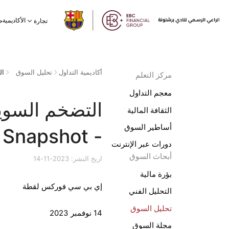
الأكاديمية
تجارة
ح
أكاديمية التداول
تحليل السوق
مركز التعلم
معجم التداول
الثقافة المالية
أساطير السوق
- EBC Daily Snapshot
دورات عبر الإنترنت
أبحاث السوق
اريخ النشر: 2023-11-14
بؤرة مالية
إي بي سي فوركس لقطة
التحليل الفني
تحليل السوق
14 نوفمبر 2023
مجلة السوق