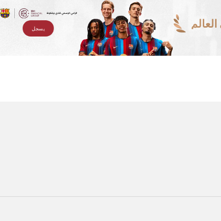
لعالم
يسجل