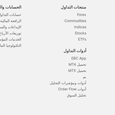
منتجات التداول
الحسابات وا
Forex
حسابات التداو
Commodities
الرافعة المالي
Indices
الإيداعات والس
Stocks
توزيعات الأرباح
ETFs
الخدمات المؤ
التكنولوجيا الما
أدوات التداول
EBC App
تحميل MT4
تحميل MT5
بم
أدوات ومؤشرات التحليل
أدوات Order Flow
تحليل السوق