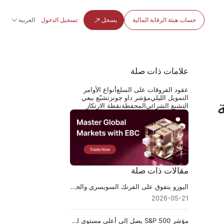
حساب هيئة الرقابة المالية
يسجل
تسجيل الدخول
العربية
علامات ذات صلة
عقود الفروقات على السلع
أنواع الأوامر
التمويل الليلي
مؤشر داو جونز
تشبّع بيعي
مة
التشبع الشرائي
المحفظة
نقطة الارتكاز
مقالات ذات صلة
اليورو يتفوق على الفرنك السويسري والجنيه قبل العاصفة
2026-05-21
مؤشر S&P 500 يصل إلى أعلى مستوى له على الإطلاق: ماذا نتوقع هذا الأسبوع؟