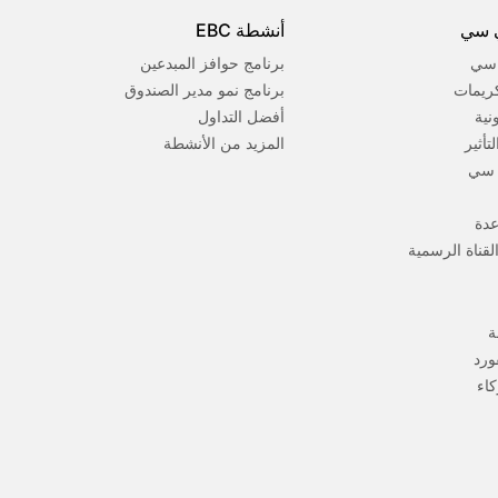
 سي
أنشطة EBC
 سي
برنامج حوافز المبدعين
كريمات
برنامج نمو مدير الصندوق
ونية
أفضل التداول
تأثير
المزيد من الأنشطة
 سي
عدة
لقناة الرسمية
ة
ورد
كاء