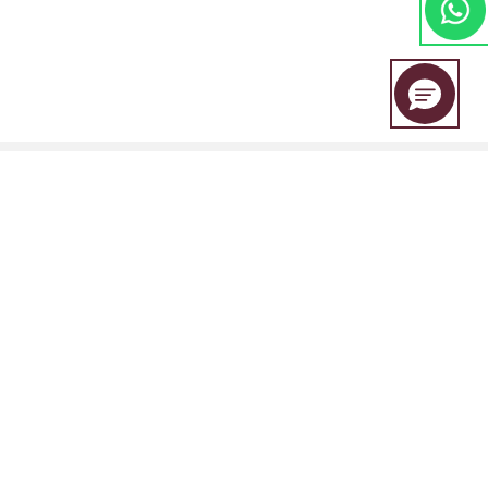
مجموعة EBC المالية هي علامة تجارية مشتركة بين مجموعة من الكيانات المنفصلة، ​​
كل منها مرخصة ومنظمة من قبل سلطتها المالية المعنية.
EBC Financial Group (SVG) LLC: مرخصة من قبل هيئة الخدمات المالية في سانت
فينسنت وجزر غرينادين (SVGFSA). رقم تسجيل الشركة: 353 LLC 2020. العنوان
المسجل: Euro House, Richmond Hill Road, Kingstown, VC0100, St. Vincent
and the Grenadines.
كياناتنا: