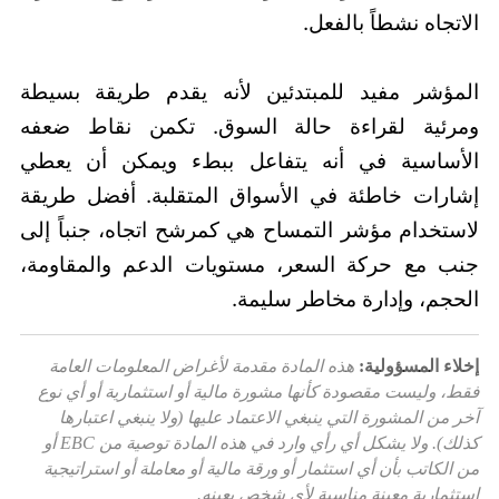
الاتجاه نشطاً بالفعل.
المؤشر مفيد للمبتدئين لأنه يقدم طريقة بسيطة
ومرئية لقراءة حالة السوق. تكمن نقاط ضعفه
الأساسية في أنه يتفاعل ببطء ويمكن أن يعطي
إشارات خاطئة في الأسواق المتقلبة. أفضل طريقة
لاستخدام مؤشر التمساح هي كمرشح اتجاه، جنباً إلى
جنب مع حركة السعر، مستويات الدعم والمقاومة،
الحجم، وإدارة مخاطر سليمة.
إخلاء المسؤولية:
هذه المادة مقدمة لأغراض المعلومات العامة
فقط، وليست مقصودة كأنها مشورة مالية أو استثمارية أو أي نوع
آخر من المشورة التي ينبغي الاعتماد عليها (ولا ينبغي اعتبارها
كذلك). ولا يشكل أي رأي وارد في هذه المادة توصية من EBC أو
من الكاتب بأن أي استثمار أو ورقة مالية أو معاملة أو استراتيجية
استثمارية معينة مناسبة لأي شخص بعينه.