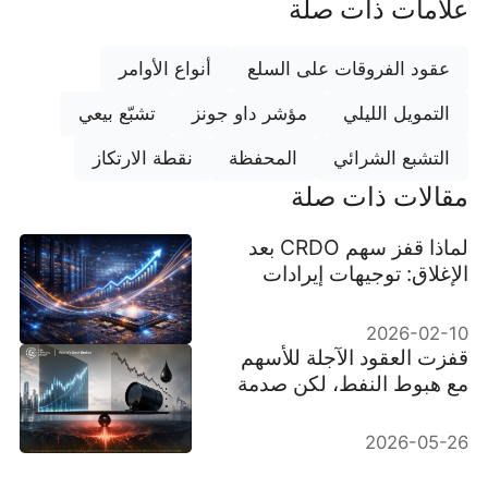
علامات ذات صلة
عقود الفروقات على السلع
أنواع الأوامر
التمويل الليلي
مؤشر داو جونز
تشبّع بيعي
التشبع الشرائي
المحفظة
نقطة الارتكاز
مقالات ذات صلة
لماذا قفز سهم CRDO بعد
الإغلاق: توجيهات إيرادات
متجاوزة التوقعات
2026-02-10
قفزت العقود الآجلة للأسهم
مع هبوط النفط، لكن صدمة
طاقة بنسبة 40% ما زالت في
البيانات
2026-05-26