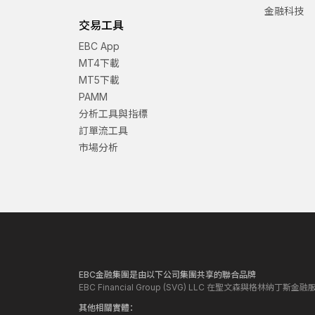
金融科技
交易工具
EBC App
MT4下載
MT5下載
PAMM
分析工具與指標
訂單流工具
市場分析
EBC金融集團是由以下公司集團共享的聯合品牌
EBC Financial Group (SVG) LLC 在聖文森與格林納
其他相關實體：