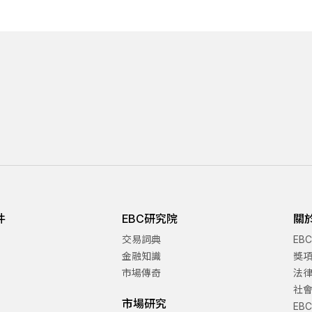
件
EBC研究院
關
交易詞典
EB
金融知識
獎
市場傳奇
法
社
市場研究
EB