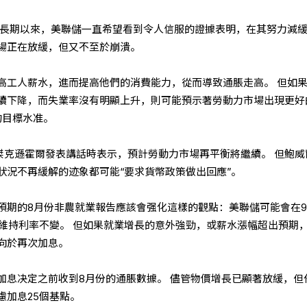
 長期以來，美聯儲一直希望看到令人信服的證據表明，在其努力減
場正在放緩，但又不至於崩潰。
高工人薪水，進而提高他們的消費能力，從而導致通脹走高。 但如
續下降，而失業率沒有明顯上升，則可能預示著勞動力市場出現更好
的目標水准。
在傑克遜霍爾發表講話時表示，預計勞動力市場再平衡將繼續。 但鮑威
狀況不再緩解的迹象都可能“要求貨幣政策做出回應”。
預期的8月份非農就業報告應該會强化這樣的觀點：美聯儲可能會在9
上維持利率不變。 但如果就業增長的意外強勁，或薪水漲幅超出預期
向於再次加息。
加息决定之前收到8月份的通脹數據。 儘管物價增長已顯著放緩，但
慮加息25個基點。