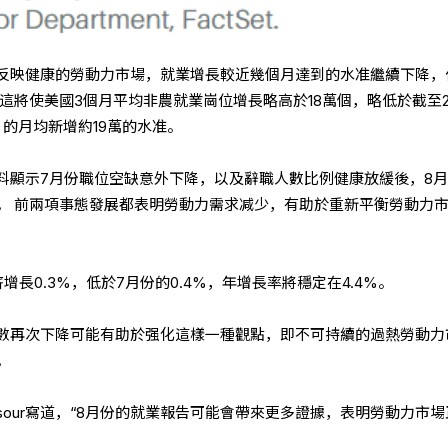
反映健康的勞動力市場，就業增長較近幾個月達到的水准繼續下降，
這將使美國3個月平均非農就業崗位增長略高於18萬個，略低於截至2
的月均新增約19萬的水准。
料顯示7月份職位空缺意外下降，以及辭職人數比例健康放緩後，8
。 前兩項事態發展都表明勞動力需求减少，有助於重新平衡勞動力
長0.3%，低於7月份的0.4%，年增長率將穩定在4.4%。
數再次下降可能有助於强化這樣一種觀點，即不可持續的過熱勞動力
。
oussour寫道，“8月份的就業報告可能會帶來更多證據，表明勞動力市