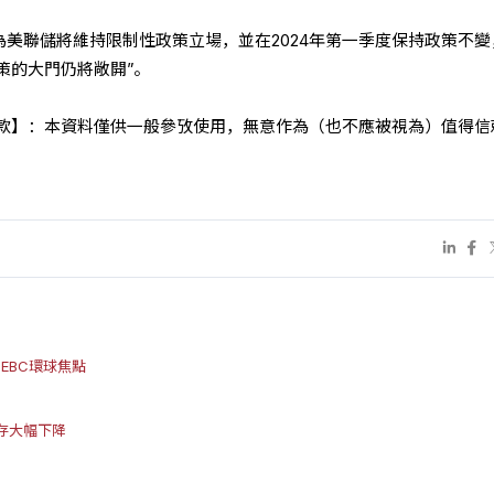
續認為美聯儲將維持限制性政策立場，並在2024年第一季度保持政策不
策的大門仍將敞開”。
款】：本資料僅供一般參攷使用，無意作為（也不應被視為）值得信
EBC環球焦點
存大幅下降