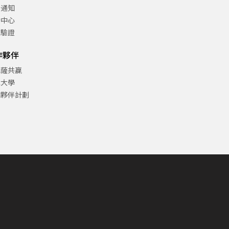
告通知
助中心
方驗證
作夥伴
巴薩共贏
津大學
作夥伴計劃