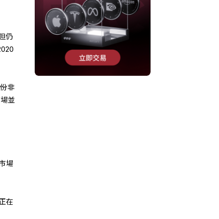
但仍
020
月份非
市場並
市場
場正在