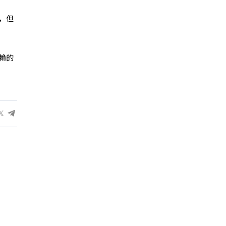
變，但
賴的