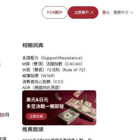
FCA開戶
立即開戶
登入
繁體中文
相關詞典
支撐壓力（Support/Resistance）
儲
M頭（雙頂）
法國指數（CAC40）
W底（雙底）
72法則（Rule of 72）
威廉指標（W%R）
消費者信心指數（CCI）
ADR（美國存託憑證）
儲
9月
推薦閱讀
管道