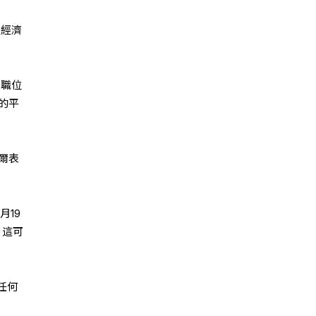
緩經濟
果職位
的平
爾表
月19
，這可
任何