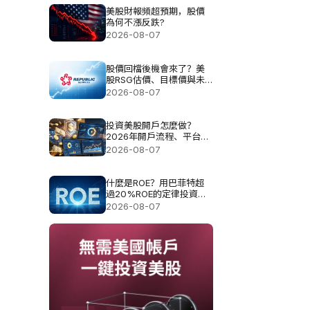
美股財報頻超預期，股價
為何不漲反跌?
2026-08-07
股價回檔後機會來了？美
股RSG估價、目標價與未
來空間解析
2026-08-07
投資美股開戶怎麼做？
2026年開戶流程、平台選
擇與費用指南
2026-08-07
什麼是ROE？用巴菲特超
過20%ROE的定律投資真
的可以？
2026-08-07