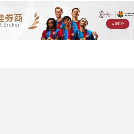
佳券商
立即开户
t Broker