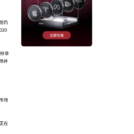
但仍
20
月份非
场并
市场
场正在