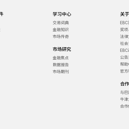
件
学习中心
关于
交易词典
EB
金
金融知识
奖项
市场传奇
法律
社会
市场研究
EB
公告
金融焦点
帮助
数据报告
官方
市场期刊
合
与巴
牛津
合作