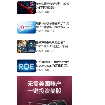
美股财报频超预期，股价
为何不涨反跌?
2026-08-07
股价回调后机会来了？美
股RSG估值、目标价与未
来空间解析
2026-08-07
投资美股开户怎么做？
2026年开户流程、平台选
择与费用指南
2026-08-07
什么是ROE？用巴菲特超
过20%ROE的定律投资真
的可以？
2026-08-07