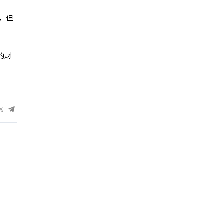
变，但
的财