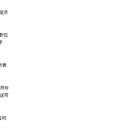
经济
职位
平
尔表
月19
这可
任何