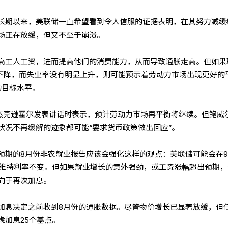
长期以来，美联储一直希望看到令人信服的证据表明，在其努力减缓
场正在放缓，但又不至于崩溃。
高工人工资，进而提高他们的消费能力，从而导致通胀走高。但如果
续下降，而失业率没有明显上升，则可能预示着劳动力市场出现更好的
的目标水平。
在杰克逊霍尔发表讲话时表示，预计劳动力市场再平衡将继续。但鲍威
状况不再缓解的迹象都可能“要求货币政策做出回应”。
预期的8月份非农就业报告应该会强化这样的观点：美联储可能会在9
上维持利率不变。但如果就业增长的意外强劲，或工资涨幅超出预期，
向于再次加息。
加息决定之前收到8月份的通胀数据。尽管物价增长已显著放缓，但
虑加息25个基点。