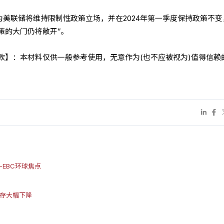
续认为美联储将维持限制性政策立场，并在2024年第一季度保持政策不
策的大门仍将敞开”。
条款】：本材料仅供一般参考使用，无意作为(也不应被视为)值得信赖
EBC环球焦点
库存大幅下降