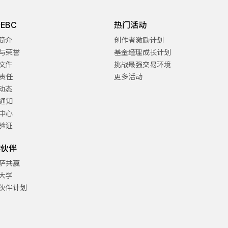
EBC
热门活动
C简介
创作者激励计划
与荣誉
基金经理成长计划
文件
挑战最强交易环境
责任
更多活动
C动态
通知
中心
验证
作伙伴
萨共赢
大学
伙伴计划