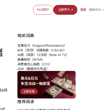
FCA开户
立即开户
登录
简体中文
相关词典
支撑压力（Support/Resistance）
储
M头（双顶）
法国指数（CAC40）
W底（双底）
72法则（Rule of 72）
威廉指标（W%R）
消费者信心指数（CCI）
ADR（美国存托凭证）
储
9月
推荐阅读
方式