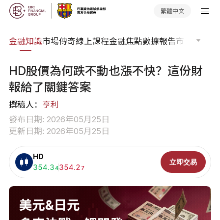
繁體中文
詞典
金融知識
市場傳奇
線上課程
金融焦點
數據報告
市場分析
市
HD股價為何跌不動也漲不快？這份財
報給了關鍵答案
撰稿人：
亨利
發布日期: 2026年05月25日
更新日期: 2026年05月25日
HD
立即交易
買入:
354.3
賣出:
354.2
4
7