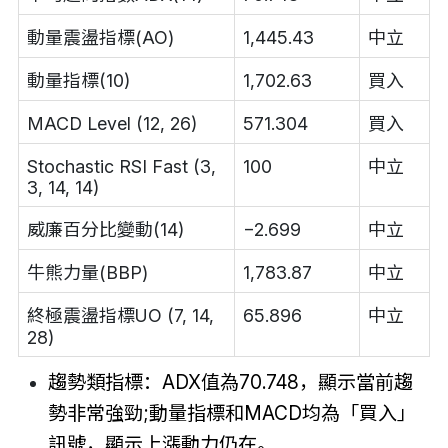
動量震盪指標(AO)
1,445.43
中立
動量指標(10)
1,702.63
買入
MACD Level (12, 26)
571.304
買入
Stochastic RSI Fast (3,
100
中立
3, 14, 14)
威廉百分比變動(14)
−2.699
中立
牛熊力量(BBP)
1,783.87
中立
終極震盪指標UO (7, 14,
65.896
中立
28)
趨勢類指標：ADX值為70.748，顯示當前趨
勢非常強勁;動量指標和MACD均為「買入」
訊號，顯示上漲動力仍在。