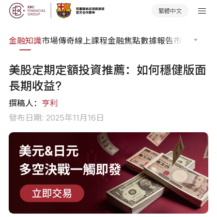
繁體中文
詞典
金融知識
市場傳奇
線上課程
金融焦點
數據報告
市場分析
市
美股定期定額投資推薦：如何穩健版面
長期收益?
撰稿人：
亨利
發布日期: 2025年11月16日