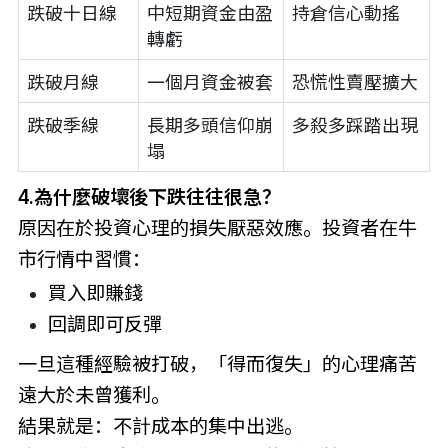
跌破十日線
中短期資金由盈
持倉信心動搖
轉虧
跌破月線
一個月資金被套
恐慌性賣壓擴大
跌破季線
長期多頭信仰崩
多殺多踩踏出現
塌
4.為什麼破壞後下跌往往很急？
原因在於投資心理的損失厭惡效應。投資者在牛
市行情中習慣：
買入即賺錢
回調即可反彈
一旦這種經驗被打破，「得而復失」的心理痛苦
遠大於未曾獲利。
結果就是：不計成本的集中出逃。