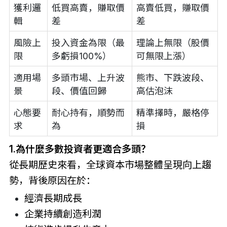
獲利邏
低買高賣，賺取價
高賣低買，賺取價
輯
差
差
風險上
投入資金為限（最
理論上無限（股價
限
多虧損100%）
可無限上漲）
適用場
多頭市場、上升波
熊市、下跌波段、
景
段、價值回歸
高估泡沫
心態要
耐心持有，順勢而
精準擇時，嚴格停
求
為
損
1.為什麼多數投資者更適合多頭？
從長期歷史來看，全球資本市場整體呈現向上趨
勢，背後原因在於：
經濟長期成長
企業持續創造利潤