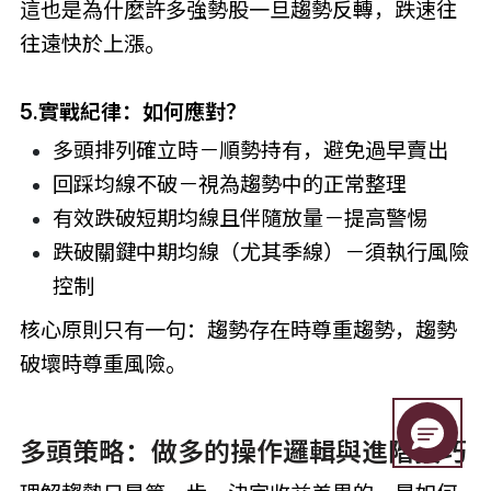
這也是為什麼許多強勢股一旦趨勢反轉，跌速往
往遠快於上漲。
5.實戰紀律：如何應對？
多頭排列確立時－順勢持有，避免過早賣出
回踩均線不破－視為趨勢中的正常整理
有效跌破短期均線且伴隨放量－提高警惕
跌破關鍵中期均線（尤其季線）－須執行風險
控制
核心原則只有一句：趨勢存在時尊重趨勢，趨勢
破壞時尊重風險。
多頭策略：做多的操作邏輯與進階技巧