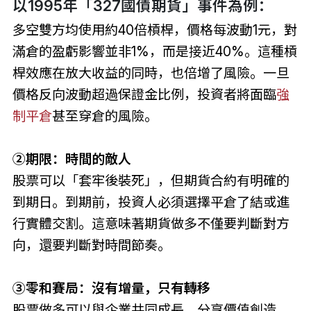
以1995年「327國債期貨」事件為例：
多空雙方均使用約40倍槓桿，價格每波動1元，對
滿倉的盈虧影響並非1%，而是接近40%。這種槓
桿效應在放大收益的同時，也倍增了風險。一旦
價格反向波動超過保證金比例，投資者將面臨
強
制平倉
甚至穿倉的風險。
②
期限：時間的敵人
股票可以「套牢後裝死」，但期貨合約有明確的
到期日。到期前，投資人必須選擇平倉了結或進
行實體交割。這意味著期貨做多不僅要判斷對方
向，還要判斷對時間節奏。
③
零和賽局：沒有增量，只有轉移
股票做多可以與企業共同成長，分享價值創造。