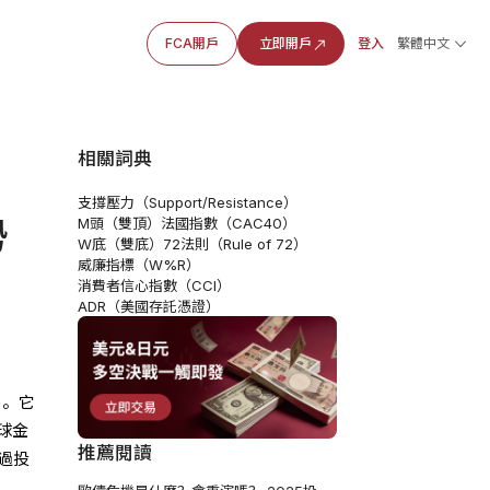
FCA開戶
立即開戶
登入
繁體中文
相關詞典
支撐壓力（Support/Resistance）
勢
M頭（雙頂）
法國指數（CAC40）
W底（雙底）
72法則（Rule of 72）
威廉指標（W%R）
消費者信心指數（CCI）
ADR（美國存託憑證）
)。它
球金
推薦閱讀
過投