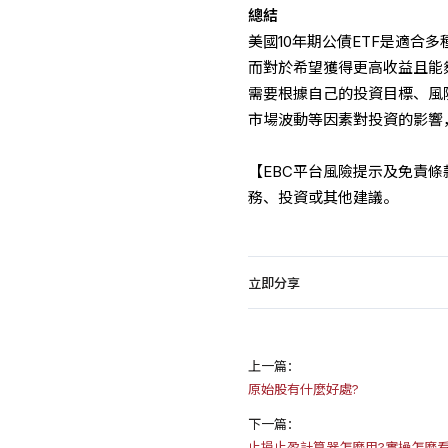
總結
美國10年期公債ETF是適合多
而對於希望獲得更高收益且能
需要根據自己的投資目標、風
市場波動等因素對投資的影響
【EBC平台風險提示及免責
務、投資或其他建議。
立即分享
上一篇：
原始股有什麼好處?
下一篇：
止損止盈計算器怎麼用?實操怎麼看