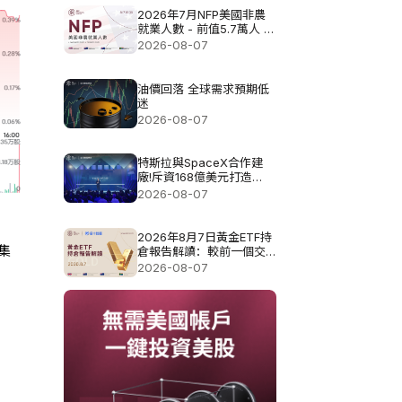
2026年7月NFP美國非農
就業人數 - 前值5.7萬人 預
測值8.3萬
2026-08-07
油價回落 全球需求預期低
迷
2026-08-07
特斯拉與SpaceX合作建
廠!斥資168億美元打造
Terafab基地
2026-08-07
2026年8月7日黃金ETF持
集
倉報告解讀：較前一個交
易日增加0.571噸
2026-08-07