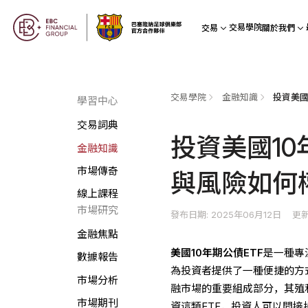
交易學院
交易
關於我們
交易學院
金融知識
學習中心
交易詞典
投資美國10
金融知識
市場傳奇
與風險如何
線上課程
市場研究
發布日期: 2025年06月12日
更新
金融焦點
美國10年
期
公債ETF
是一種專注
數據報告
為投資者提供了一種便捷的方
市場分析
融市場的重要組成部分，其殖
市場期刊
資這類ETF，投資人可以間接