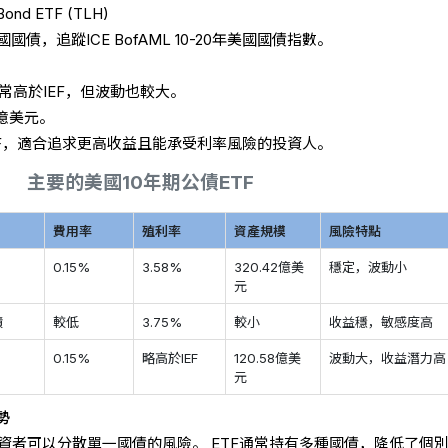
 Bond ETF (TLH)
國債，追蹤ICE BofAML 10-20年美國國債指數。
常高於IEF，但波動也較大。
8億美元。
EF，適合追求更高收益且能承受利率風險的投資人。
主要的美國10年期公債ETF
費用率
殖利率
資產規模
風險特點
0.15%
3.58%
320.42億美
穩定，波動小
元
債
較低
3.75%
較小
收益穩，敏感度高
債
0.15%
略高於IEF
120.58億美
波動大，收益潛力高
元
勢
資者可以分散單一國債的風險。 ETF通常持有多種國債，降低了個