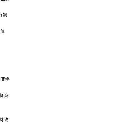
時調
，而
債價格
將為
財政