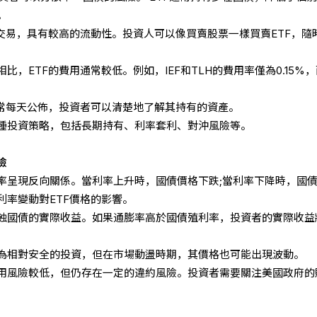
。
所交易，具有較高的流動性。投資人可以像買賣股票一樣買賣ETF，隨
，ETF的費用通常較低。例如，IEF和TLH的費用率僅為0.15%
通常每天公佈，投資者可以清楚地了解其持有的資產。
種投資策略，包括長期持有、利率套利、對沖風險等。
險
率呈現反向關係。當利率上升時，國債價格下跌;當利率下降時，國
利率變動對ETF價格的影響。
蝕國債的實際收益。如果通膨率高於國債殖利率，投資者的實際收益
為相對安全的投資，但在市場動盪時期，其價格也可能出現波動。
用風險較低，但仍存在一定的違約風險。投資者需要關注美國政府的