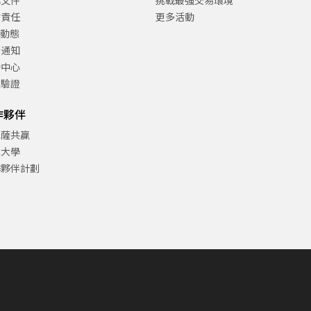
律文件
挑戰最強交易環境
會責任
更多活動
C動態
告通知
助中心
方驗證
作夥伴
巴薩共贏
津大學
作夥伴計劃