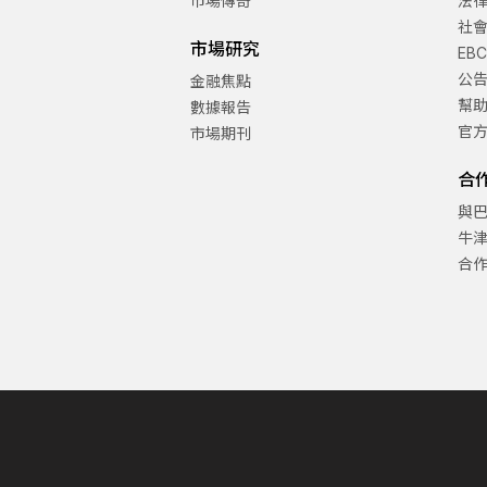
市場傳奇
法
社
市場研究
EB
公
金融焦點
幫
數據報告
官
市場期刊
合
與
牛
合