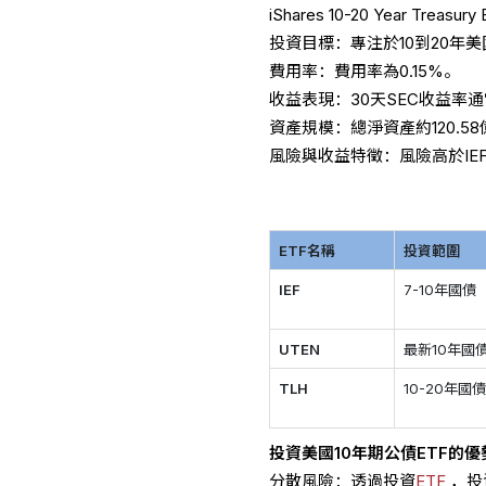
iShares 10-20 Year Treasury
投資目標：專注於10到20年美國
費用率：費用率為0.15%。
收益表現：30天SEC收益率通
資產規模：總淨資產約120.5
風險與收益特徵：風險高於I
ETF名稱
投資範圍
IEF
7-10年國債
UTEN
最新10年國
TLH
10-20年國
投資美國10年
期
公債ETF的優
分散風險：透過投資
ETF
，投