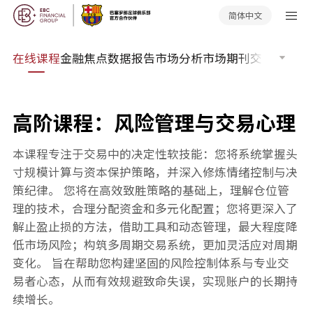
简体中文
传奇
在线课程
金融焦点
数据报告
市场分析
市场期刊
交易软件
订
高阶课程：风险管理与交易心理
本课程专注于交易中的决定性软技能：您将系统掌握头
寸规模计算与资本保护策略，并深入修炼情绪控制与决
策纪律。 您将在高效致胜策略的基础上，理解仓位管
理的技术，合理分配资金和多元化配置；您将更深入了
解止盈止损的方法，借助工具和动态管理，最大程度降
低市场风险；构筑多周期交易系统，更加灵活应对周期
变化。 旨在帮助您构建坚固的风险控制体系与专业交
易者心态，从而有效规避致命失误，实现账户的长期持
续增长。