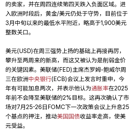
的卖家，并在周四连续第四天跌入负面区域。进
入欧洲时段后，黄金/美元仍处于守势，目前位于
3月中旬以来的最低水平附近，略高于1,900美元
整数关口。
美元(USD)在周三强势上扬的基础上再接再厉，
攀升至两周来的新高，而这又被认为是削弱金价
的关键因素。美联储(FED)主席杰罗姆-鲍威尔周
三在欧洲
中央银行
(ECB)会议上发言时重申，今
年有可能加息两次，并表示他认为
通胀率
在2025
年前不会降至美联储的2%目标。这再次确认了市
场对7月25-26日FOMC下一次政策会议上升息25
个基点的押注，推动
美国
国债
收益率走高，使美
元受益。