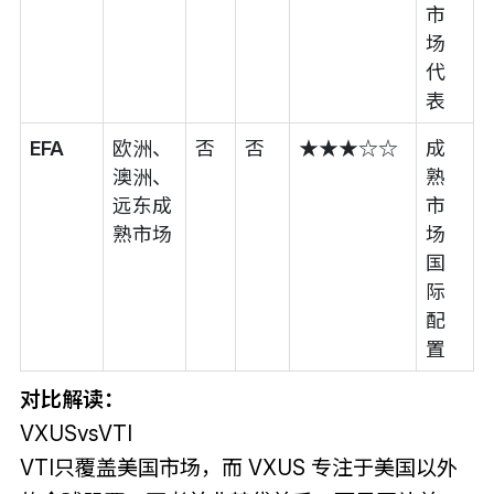
市
场
代
表
EFA
欧洲、
否
否
★★★☆☆
成
澳洲、
熟
远东成
市
熟市场
场
国
际
配
置
对比解读：
VXUSvsVTI
VTI只覆盖美国市场，而 VXUS 专注于美国以外