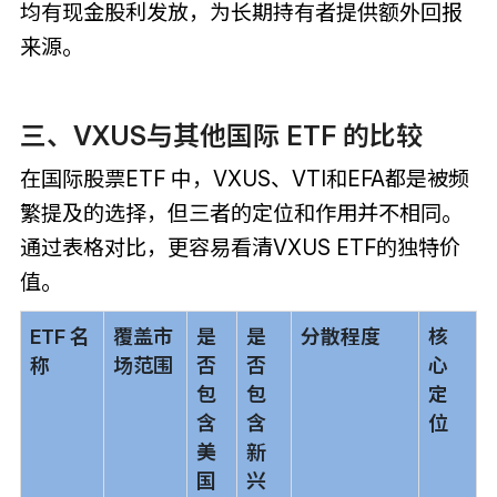
均有现金股利发放，为长期持有者提供额外回报
来源。
三、VXUS与其他国际 ETF 的比较
在国际股票ETF 中，VXUS、VTI和EFA都是被频
繁提及的选择，但三者的定位和作用并不相同。
通过表格对比，更容易看清VXUS ETF的独特价
值。
ETF 名
覆盖市
是
是
分散程度
核
称
场范围
否
否
心
包
包
定
含
含
位
美
新
国
兴