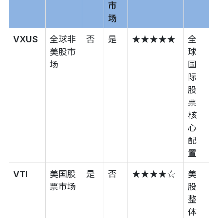
市
场
VXUS
全球非
否
是
★★★★★
全
美股市
球
场
国
际
股
票
核
心
配
置
VTI
美国股
是
否
★★★★☆
美
票市场
股
整
体