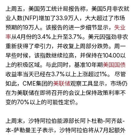
上周五，美国劳工统计局报告称，美国5月非农就
业人数(NFP)增加了33.9万人，大大超过了市场
预期的19万人。该报告的进一步细节显示，
失业
率
从4月份的3.4%上升至3.7%。美元因强劲非农
重新获得了牵引力，并收复上周部分跌势。周一
早些时候，该指数继续拉高，并保持在104.00以
上的积极区域。与此同时，基准10年期
美国
国债
收益率当天已经在3.7%以上上涨超过1%。 尽管
如此，CME集团的
美联储
观察工具显示，市场仍
在为美联储在即将召开的会议上保持政策利率不
变的70%以上的可能性定价。
上周末，沙特阿拉伯能源部长阿卜杜勒-阿齐兹-
本-萨勒曼王子表示，沙特阿拉伯将从7月起额外