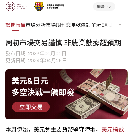
繁體中文
焦點
數據報告
市場分析
市場期刊
交易軟體
訂單流
EA 工具庫
交
周初市場交易謹慎 非農業數據超預期
發布日期: 2023年06月05日
更新日期: 2024年04月25日
本周伊始，美元兌主要貨幣堅守陣地，
美元指數