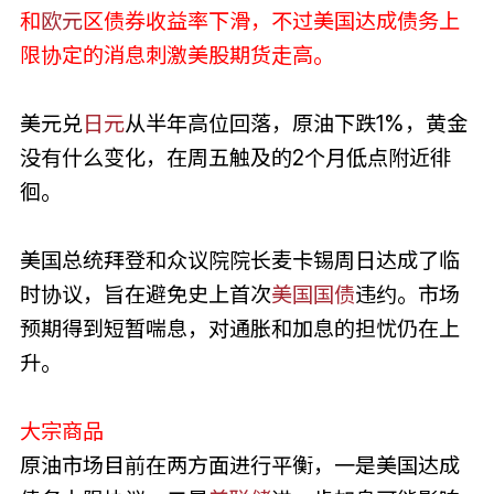
和
欧元
区债券收益率下滑，不过美国达成债务上
限协定的消息刺激美股期货走高。
美元兑
日元
从半年高位回落，原油下跌1%，黄金
没有什么变化，在周五触及的2个月低点附近徘
徊。
美国总统拜登和众议院院长麦卡锡周日达成了临
时协议，旨在避免史上首次
美国
国债
违约。市场
预期得到短暂喘息，对通胀和加息的担忧仍在上
升。
大宗商品
原油市场目前在两方面进行平衡，一是美国达成