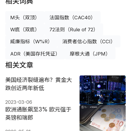
相关词典
M头（双顶）
法国指数（CAC40）
W底（双底）
72法则（Rule of 72）
威廉指标（W%R）
消费者信心指数（CCI）
ADR（美国存托凭证）
摩根大通（JPM）
相关文章
美国经济裂缝遍布？黄金大
跌创近两年新低
2023-03-06
欧洲通胀飙至3% 欧元强于
英镑和瑞郎