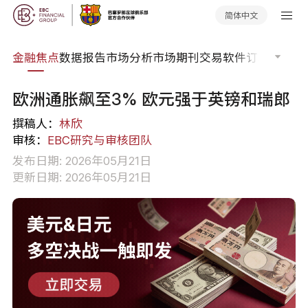
简体中文
课程
金融焦点
数据报告
市场分析
市场期刊
交易软件
订单流
EA
欧洲通胀飙至3% 欧元强于英镑和瑞郎
撰稿人：
林欣
审核：
EBC研究与审核团队
发布日期: 2026年05月21日
更新日期: 2026年05月21日