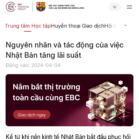
Vi
ch
Trung tâm Học tập
Huyền thoại Giao dịch
Hội thảo Trực
Nguyên nhân và tác động của việc
Nhật Bản tăng lãi suất
Đăng vào: 2024-04-04
Kể từ khi nền kinh tế Nhật Bản bắt đầu phục hồi