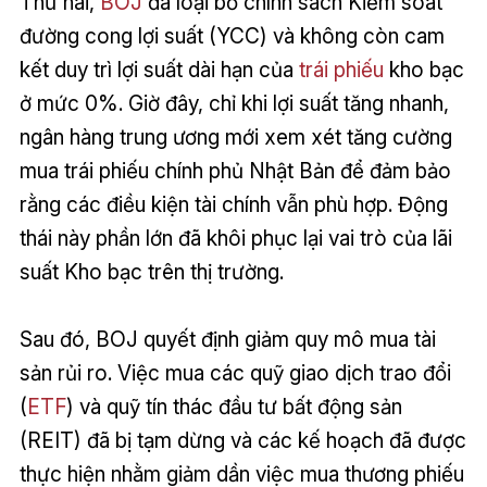
Thứ hai,
BOJ
đã loại bỏ chính sách Kiểm soát
đường cong lợi suất (YCC) và không còn cam
kết duy trì lợi suất dài hạn của
trái phiếu
kho bạc
ở mức 0%. Giờ đây, chỉ khi lợi suất tăng nhanh,
ngân hàng trung ương mới xem xét tăng cường
mua trái phiếu chính phủ Nhật Bản để đảm bảo
rằng các điều kiện tài chính vẫn phù hợp. Động
thái này phần lớn đã khôi phục lại vai trò của lãi
suất Kho bạc trên thị trường.
Sau đó, BOJ quyết định giảm quy mô mua tài
sản rủi ro. Việc mua các quỹ giao dịch trao đổi
(
ETF
) và quỹ tín thác đầu tư bất động sản
(REIT) đã bị tạm dừng và các kế hoạch đã được
thực hiện nhằm giảm dần việc mua thương phiếu