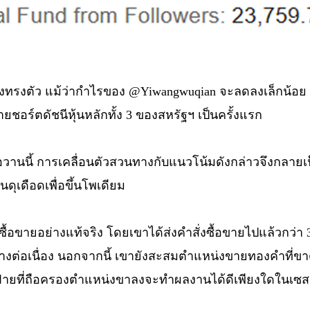
ังคงทรงตัว แม้ว่ากำไรของ @Yiwangwuqian จะลดลงเล็กน้อย 
อร์ตดัชนีหุ้นหลักทั้ง 3 ของสหรัฐฯ เป็นครั้งแรก
่อวานนี้ การเคลื่อนตัวสวนทางกับแนวโน้มดังกล่าวจึงกลายเป็น
อันดุเดือดเพื่อขึ้นโพเดียม
ารซื้อขายอย่างแท้จริง โดยเขาได้ส่งคำสั่งซื้อขายไปแล้วกว
ย่างต่อเนื่อง นอกจากนี้ เขายังสะสมตำแหน่งขายทองคำที่ข
บว่าฝ่ายที่ถือครองตำแหน่งขาลงจะทำผลงานได้ดีเพียงใดในเซส