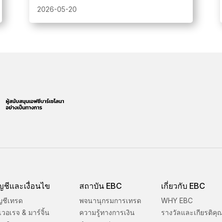
จริง ลุ้นรางวัลสูงสุด 3,000 ดอลลาร์ พร้อม
2026-05-20
อัปเดตอันดับแบบเรียลไทม์ตลอดการแข่งขัน
ญชีและเงื่อนไข
สถาบัน EBC
เกี่ยวกับ EBC
ญชีเทรด
พจนานุกรมการเทรด
WHY EBC
เวอเรจ & มาร์จิ้น
ความรู้ทางการเงิน
รางวัลและเกียรติคุ