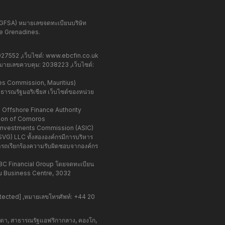
VGFSA) หมายเลขจดทะเบียนบริษัท
he Grenadines.
7552 ,เว็บไซต์:
www.ebcfin.co.uk
ยเลขควบคุม: 2038223 ,เว็บไซต์:
ces Commission, Mauritius)
ธารณรัฐมอริเชียส เว็บไซต์ของหน่วย
 Offshore Finance Authority
nion of Comoros
nd Investments Commission (ASIC)
SVG) LLC ทั้งสององค์กรมีการบริหาร
ารถเรียกร้องความรับผิดชอบจากองค์กร
EBC Financial Group โดยจดทะเบียน
lou Business Centre, 3032
tected]
,หมายเลขโทรศัพท์: +44 20
คนาดา, สาธารณรัฐแอฟริกากลาง, คองโก,