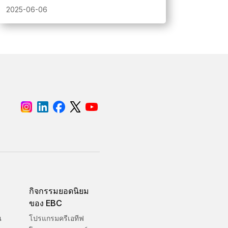
การแข่งขันอันน่าตื่นเต้นระหว่างทักษะ
2025-06-06
กลยุทธ์ และความกล้าหาญ และประกาศผู้
ชนะคนใหม่ใน All Star Challenge และ New
Star Challenge
กิจกรรมยอดนิยม
ของ EBC
ณ
โปรแกรมครีเอทีฟ