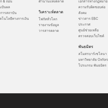
ก & ถอน
ตำนานแห่งตลาด
เอกสารทางกฎหมาย
ินปันผล
ความรับผิดชอบต่อ
วิเคราะห์ตลาด
ิการสถาบัน
สังคม
คโนโลยีทางการเงิน
ข่าวสาร EBC
โฟกัสทั่วโลก
ประกาศ
รายงานข้อมูล
ศูนย์ช่วยเหลือ
วารสารตลาด
ตรวจสอบเว็บไซต์
พันธมิตร
สโมสรบาร์เซโลนา
มหาวิทยาลัย Oxfor
โปรแกรม พันธมิตร