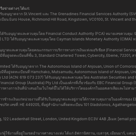
ือข่ายต่างๆ ได้แก่:
้รับอนุญาตจาก St.Vincent และ The Grenadines Financial Services Authority (S
ดทะเบียน Euro House, Richmond Hill Road, Kingstown, VC0100, St. Vincent and t
รับอนุญาตและควบคุมโดย Financial Conduct Authority (FCA) หมายเลขควบคุม: 92
D ได้รับอนุญาตและควบคุมโดย Cayman Islands Monetary Authority (CIMA) หมา
บอนุญาตและควบคุมโดยคณะกรรมการบริการทางการเงินแห่งมอริเชียส (Financial Servi
่อยู่จดทะเบียนที่ชั้น 3, Standard Chartered Tower, Cybercity, Ebene, 72201, สา
imited ได้รับอนุญาตจาก The Autonomous Island of Anjouan, Union of Comoros
ีที่อยู่จดทะเบียนที่ Hamchako, Mutsamudu, Autonomous Island of Anjouan, U
Pty Ltd (ACN: 619 073 237) ได้รับอนุญาตและควบคุมโดย Australian Securities a
ncial Group (Australia) Pty Ltd เป็นองค์กรที่เกี่ยวข้องกับ EBC Financial Group (
รทางการเงินที่นำเสนอในเว็บไซต์นี้ไม่ได้ให้บริการโดยองค์กรในออสเตรเลียและไม่สาม
ารชำระเงินแก่หน่วยงานที่ได้รับใบอนุญาตและอยู่ภายใต้การควบคุมภายในองค์กรของ 
รัส เลขที่: HE 449205, ที่อยู่สำนักงานที่จดทะเบียน 101 Gladstonos, Agathange
, 122 Leadenhall Street, London, United Kingdom EC3V 4AB ,อีเมล:
[email pro
แก่ผู้ใช้งานที่อยู่ในเขตอำนาจศาลบางแห่ง ได้แก่ อัฟกานิสถาน, เบลารุส, เมียนมาร์, แ