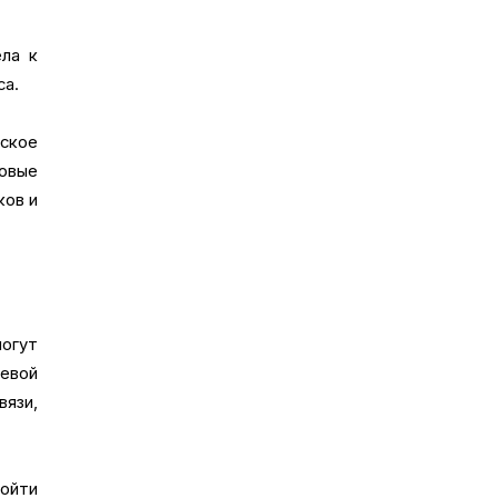
ла к
са.
ьское
новые
ков и
могут
евой
вязи,
зойти