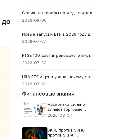
Ставки на тарифы на медь подталкивают цену меди к рекорду $6.703
 до
2026-08-06
Новые запуски ETF в 2026 году достигли 1,084: почему 400 из них могут не выжить
2026-07-27
FTSE 100 достиг рекордного внутридневного максимума 10,951 — лидируют акции нефтяных компаний
2026-07-30
URA ETF и цена урана: почему фонд может падать, когда уран дорожает
2026-07-20
Финансовые знания
Насколько сильно
влияют торговые
комиссии?
2026-08-07
SKHL против SKHU
против SKHA: