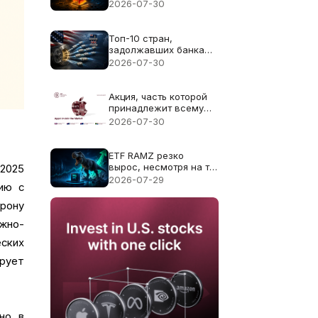
трехголовая сделка по
2026-07-30
SK Hynix
Топ-10 стран,
задолжавших банкам
США в 2026 году:
2026-07-30
почему Каймановы
острова занимают 1-е
место
Акция, часть которой
принадлежит всему
миру
2026-07-30
ETF RAMZ резко
вырос, несмотря на то,
 2025
что акции
2026-07-29
ию с
производителей
памяти упали на 9%.
рону
Что он на самом деле
делает
жно-
ских
ирует
но в