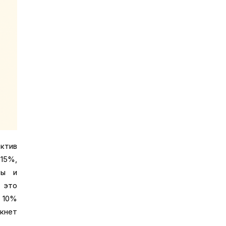
ктив
 15%,
ры и
 это
я 10%
лкнет