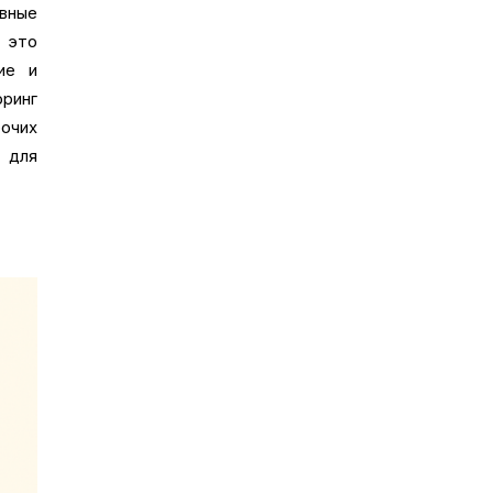
вные
в это
ие и
ринг
очих
 для