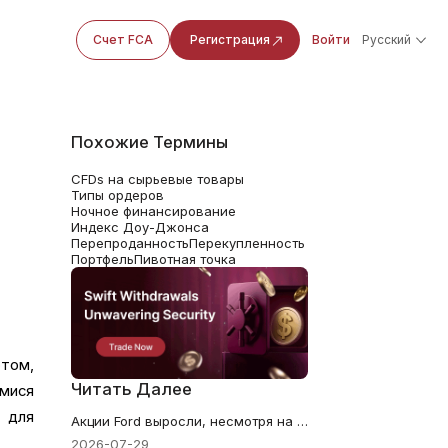
Счет FCA
Регистрация
Войти
Русский
Похожие Термины
CFDs на сырьевые товары
Типы ордеров
Ночное финансирование
Индекс Доу-Джонса
Перепроданность
Перекупленность
Портфель
Пивотная точка
том,
Читать Далее
мися
 для
Акции Ford выросли, несмотря на убыток в $1.3 миллиарда. Почему решающим стал прогноз в $11 миллиардов
2026-07-29