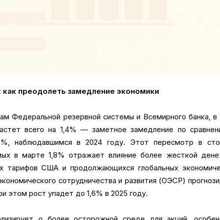
П: как преодолеть замедление экономики
ам Федеральной резервной системы и Всемирного банка, в
астет всего на 1,4% — заметное замедление по сравнен
8%, наблюдавшимся в 2024 году. Этот пересмотр в сто
мых в марте 1,8% отражает влияние более жесткой дене
ых тарифов США и продолжающихся глобальных экономиче
 экономического сотрудничества и развития (ОЭСР) прогноз
ри этом рост упадет до 1,6% в 2025 году.
ализирует о более осторожной среде для акций, особен