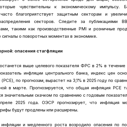
которые чувствительны к экономическому импульсу. Б
часто благоприятствует защитным секторам и увеличи
распределения секторов. Следите за публикациями В
ми, такими как производственные PMI и розничные прод
 сигналы о поворотных моментах в экономике.
орной: опасения стагфляции
останется выше целевого показателя ФРС в 2% в течение
оказатель инфляции центрального банка, индекс цен осн
(PCE), по прогнозам, вырастет на 3,1% в 2025 году по срав
нной в марте. Прогнозируется, что общая инфляция PCE т
ся значительным скачком по сравнению с годовым показате
апреле 2025 года. ОЭСР прогнозирует, что инфляция м
арифы будут продлены или расширены.
 инфляции и медленного роста возродило опасения по по