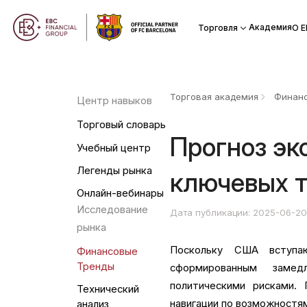
Академия
Торговля
О Е
Торговая академия
Финанс
Центр навыков
Торговый словарь
Прогноз эк
Учебный центр
Легенды рынка
ключевых 
Онлайн-вебинары
Исследование
Дата публикации: 2025-06-2
рынка
Поскольку США вступа
Финансовые
Тренды
сформированным заме
политическими рисками.
Технический
навигации по возможностям
анализ