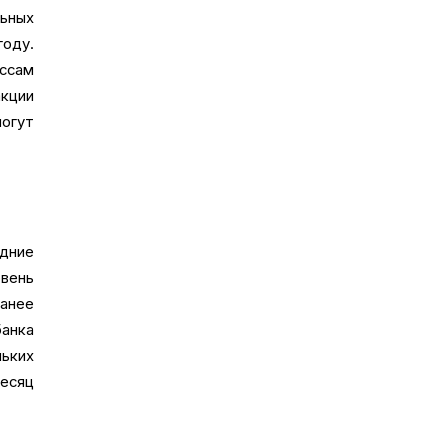
ьных
году.
ассам
кции
огут
дние
вень
анее
анка
льких
месяц