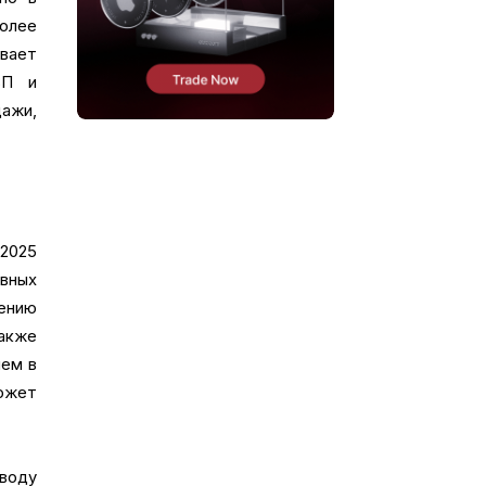
олее
вает
ВП и
ажи,
 2025
овных
нению
акже
лем в
ожет
воду