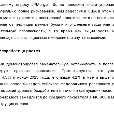
давнему опросу JPMorgan, более половины институционал
гфляцию более рискованной, чем рецессия в США в этом 
а может привести к повышенной волатильности по всем кл
нные от инфляции ценные бумаги и отдельные защитные а
ительную безопасность, в то время как акции роста м
ением, если инфляционные ожидания останутся высокими.
 безработица растет
ый демонстрировал замечательную устойчивость в после
ирует признаки напряжения. Прогнозируется, что уро
 4,5% к концу 2025 года, что выше 4,2% в мае и выше р
дний опрос Филадельфийского федерального резервного б
 высокий уровень безработицы в течение следующих неско
очих мест замедлится до среднего показателя в 140 900 в 
дыдущих оценок.