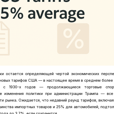
ки остается определяющей чертой экономических перспе
 новых тарифов США — в настоящее время в среднем более
ня с 1930-х годов — продолжающиеся торговые спо
ие изменения политики при администрации Трампа — все
ти рынка. Ожидается, что недавний раунд тарифов, включа
шинства импортных товаров и 25% для автомобилей, подто
года до 3,7%, если сохранится.