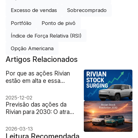
Excesso de vendas
Sobrecomprado
Portfólio
Ponto de pivô
Índice de Força Relativa (RSI)
Opção Americana
Artigos Relacionados
Por que as ações Rivian
estão em alta e essa
tendência de valorização
vai durar?
2025-12-02
Previsão das ações da
Rivian para 2030: O atraso
do R2 é um sinal de
alerta?
2026-03-13
Leitura Recomendada