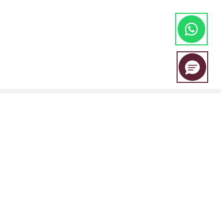
A EBC Financial Group é uma marca conjunta compartilhada por um
grupo de entidades que inclui:
A EBC Financial Group é regulada pala "Vincent and the Grenadines
Financial Services Authority (SVGFSA), e o número de registro da
empresa é 353 LLC 2020, com endereço registrado em Euro House,