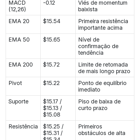
MACD
-0.12
Viés de momentum
(12,26)
baixista
EMA 20
$15.54
Primeira resistência
importante acima
EMA 50
$15.65
Nível de
confirmação de
tendência
EMA 200
$15.72
Limite de retomada
de mais longo prazo
Pivot
$15.22
Ponto de equilíbrio
imediato
Suporte
$15.17 /
Piso de baixa de
$15.13 /
curto prazo
$15.08
Resistência
$15.25 /
Primeiros
$15.31 /
obstáculos de alta
$15.34