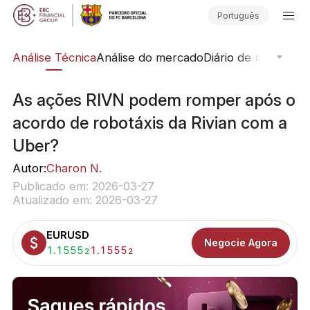
Português
ing
Análise Técnica
Análise do mercado
Diário de mercado
S
As ações RIVN podem romper após o
acordo de robotáxis da Rivian com a
Uber?
Autor:
Charon N.
Publicado em: 2026-03-27
Atualizado em: 2026-03-27
EURUSD
Negocie Agora
Comprar:
1.1555
Vender:
1.1555
2
2