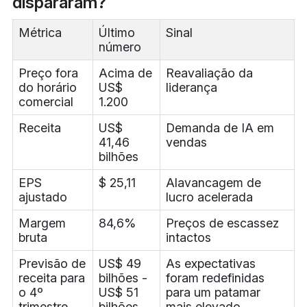
dispararam?
Métrica
Último
Sinal
número
Preço fora
Acima de
Reavaliação da
do horário
US$
liderança
comercial
1.200
Receita
US$
Demanda de IA em
41,46
vendas
bilhões
EPS
$ 25,11
Alavancagem de
ajustado
lucro acelerada
Margem
84,6%
Preços de escassez
bruta
intactos
Previsão de
US$ 49
As expectativas
receita para
bilhões -
foram redefinidas
o 4º
US$ 51
para um patamar
trimestre
bilhões
mais elevado.