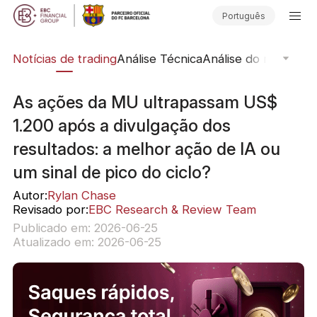
Português
ine
Notícias de trading
Análise Técnica
Análise do mercado
As ações da MU ultrapassam US$
1.200 após a divulgação dos
resultados: a melhor ação de IA ou
um sinal de pico do ciclo?
Autor:
Rylan Chase
Revisado por:
EBC Research & Review Team
Publicado em: 2026-06-25
Atualizado em: 2026-06-25