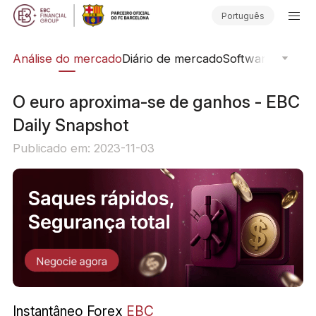
Português
ica
Análise do mercado
Diário de mercado
Software de Neg
O euro aproxima-se de ganhos - EBC
Daily Snapshot
Publicado em: 2023-11-03
Instantâneo Forex
EBC