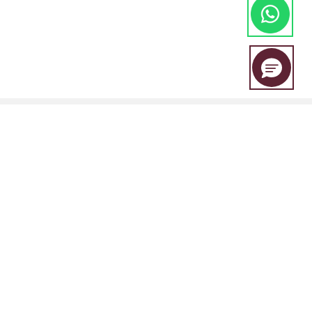
A EBC Financial Group é uma marca conjunta compartilhada por um
grupo de entidades que inclui:
A EBC Financial Group é regulada pala "Vincent and the Grenadines
Financial Services Authority (SVGFSA), e o número de registro da
empresa é 353 LLC 2020, com endereço registrado em Euro House,
Richmond Hill Road, Kingstown, VC0100, St. Vincent and the
Grenadines.