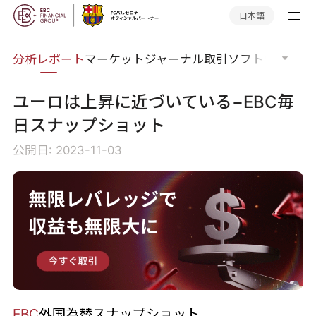
日本語
分析
分析レポート
マーケットジャーナル
取引ソフトウェア
オ
ユーロは上昇に近づいている−EBC毎
日スナップショット
公開日: 2023-11-03
EBC
外国為替スナップショット