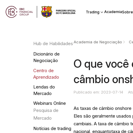
Academia
Trading
Sobre
Academia de Negociação
Ce
Hub de Habilidades
Dicionário de
O que você 
Negociação
Centro de
câmbio onsh
Aprendizado
Lendas do
Publicado em: 2023-07-14
At
Mercado
Webinars Online
As taxas de câmbio onshore 
Pesquisa de
Eles são geralmente usados 
Mercado
cambiais. A taxa de câmbio t
Notícias de trading
nacional, enquantotaxa de câ