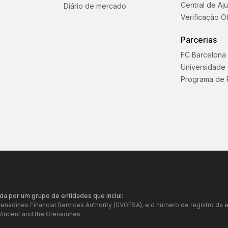
Central de Aj
Diário de mercado
Verificação Of
Parcerias
FC Barcelona
Universidade
Programa de 
da por um grupo de entidades que inclui:
Grenadines Financial Services Authority (SVGFSA), e o número de registro 
Vincent and the Grenadines.