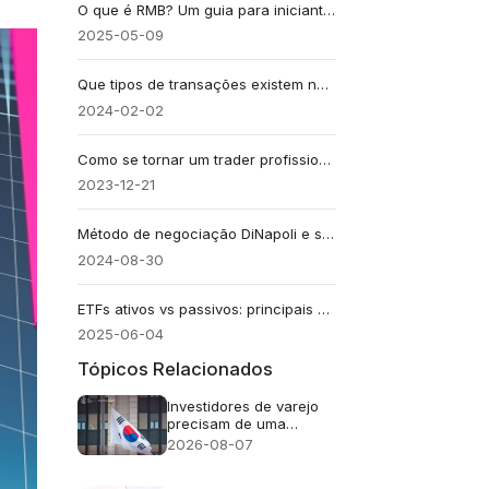
O que é RMB? Um guia para iniciantes sobre a moeda chinesa
2025-05-09
Que tipos de transações existem no swap?
2024-02-02
Como se tornar um trader profissional: dicas práticas
2023-12-21
Método de negociação DiNapoli e sua aplicação
2024-08-30
ETFs ativos vs passivos: principais diferenças que os traders devem conhecer
2025-06-04
Tópicos Relacionados
Investidores de varejo
precisam de uma
abordagem cuidadosa
2026-08-07
em relação ao FOMO
(medo de ficar de fora)