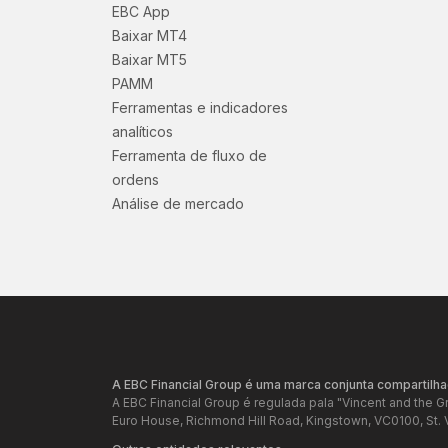
EBC App
Baixar MT4
Baixar MT5
PAMM
Ferramentas e indicadores
analíticos
Ferramenta de fluxo de
ordens
Análise de mercado
A EBC Financial Group é uma marca conjunta compartilha
A EBC Financial Group é regulada pala "Vincent and the 
Euro House, Richmond Hill Road, Kingstown, VC0100, St. 