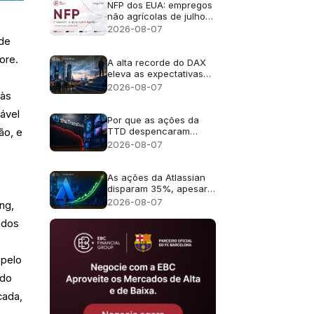
da IA
NFP dos EUA: empregos
não agrícolas de julho
de 2026 - Anterior: 57
2026-08-07
mil; Previsão: 83 mil
 de
ore.
A alta recorde do DAX
eleva as expectativas
de lucros para as ações
2026-08-07
 às
alemãs
ável
Por que as ações da
TTD despencaram
ão, e
quase 30% após a
2026-08-07
previsão de receita de
US$ 650 milhões?
As ações da Atlassian
disparam 35%, apesar
da previsão de
2026-08-07
ng,
crescimento de 13%
ados
 pelo
ado
cada,