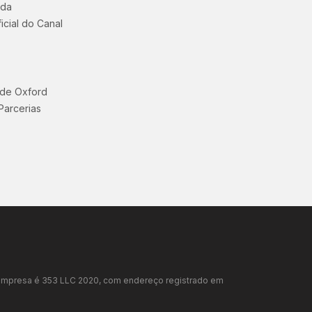
uda
icial do Canal
 de Oxford
Parcerias
da empresa é 353 LLC 2020, com endereço registrado em