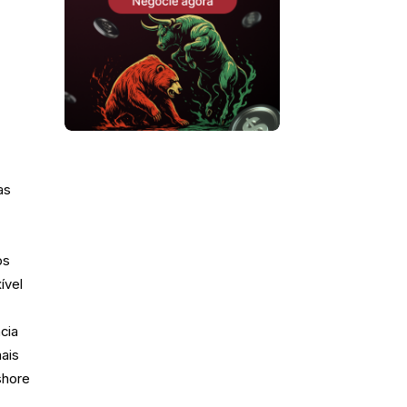
as
os
ível
cia
mais
shore