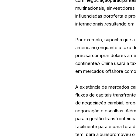
com negociaçãoparticipantes
multinacionais, einvestidore
influenciadas poroferta e p
internacionais,resultando em
Por exemplo, suponha que a 
americano,enquanto a taxa d
precisarcomprar dólares ame
continenteA China usará a t
em mercados offshore como 
A existência de mercados ca
fluxos de capitais transfront
de negociação cambial, pro
negociação e escolhas. Alé
para a gestão transfronteiri
facilmente para e para fora 
têm, para algunspromoveu o 