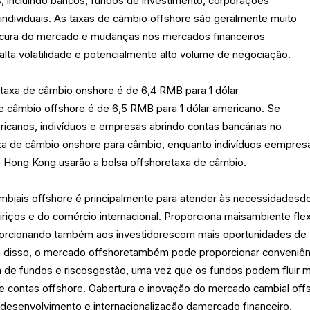
, incluindo bancos, fundos de investimento, corporações
s individuais. As taxas de câmbio offshore são geralmente muito
rocura do mercado e mudanças nos mercados financeiros
 alta volatilidade e potencialmente alto volume de negociação.
taxa de câmbio onshore é de 6,4 RMB para 1 dólar
e câmbio offshore é de 6,5 RMB para 1 dólar americano. Se
ricanos, indivíduos e empresas abrindo contas bancárias no
axa de câmbio onshore para câmbio, enquanto indivíduos eempres
Hong Kong usarão a bolsa offshoretaxa de câmbio.
mbiais offshore é principalmente para atender às necessidadesd
eiriços e do comércio internacional. Proporciona maisambiente flex
porcionando também aos investidorescom mais oportunidades de
m disso, o mercado offshoretambém pode proporcionar conveniên
ça de fundos e riscosgestão, uma vez que os fundos podem fluir 
de contas offshore. Oabertura e inovação do mercado cambial off
desenvolvimento e internacionalização damercado financeiro.