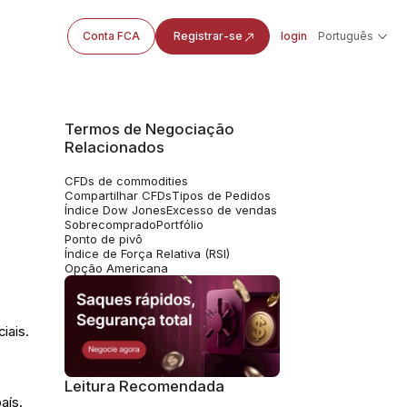
Conta FCA
Registrar-se
login
Português
Termos de Negociação
Relacionados
CFDs de commodities
Compartilhar CFDs
Tipos de Pedidos
Índice Dow Jones
Excesso de vendas
Sobrecomprado
Portfólio
Ponto de pivô
Índice de Força Relativa (RSI)
Opção Americana
iais.
Leitura Recomendada
aís.