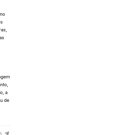
omo
es
ras,
as
ragem
nto,
o, a
au de