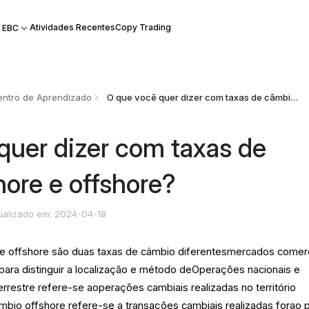
Atividades Recentes
Copy Trading
 EBC
ntro de Aprendizado
O que você quer dizer com taxas de câmbio onshore e offshore?
quer dizer com taxas de
ore e offshore?
ualizado em: 2024-04-18
e offshore são duas taxas de câmbio diferentesmercados comerc
para distinguir a localização e método deOperações nacionais e
errestre refere-se aoperações cambiais realizadas no território
mbio offshore refere-se a transações cambiais realizadas forao p