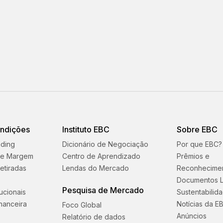
ondições
Instituto EBC
Sobre EBC
ading
Dicionário de Negociação
Por que EBC?
 e Margem
Centro de Aprendizado
Prêmios e
etiradas
Lendas do Mercado
Reconhecime
Documentos L
Pesquisa de Mercado
tucionais
Sustentabilid
nanceira
Notícias da E
Foco Global
Anúncios
Relatório de dados