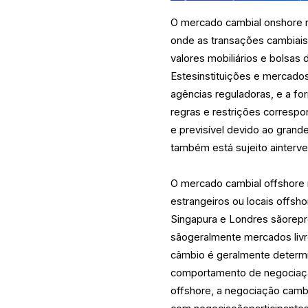
O mercado cambial onshore r
onde as transações cambiais
valores mobiliários e bolsas
Estesinstituições e mercados
agências reguladoras, e a f
regras e restrições correspo
e previsível devido ao gran
também está sujeito ainterv
O mercado cambial offshore 
estrangeiros ou locais offsh
Singapura e Londres sãorepr
sãogeralmente mercados livr
câmbio é geralmente determi
comportamento de negociaçã
offshore, a negociação cambia