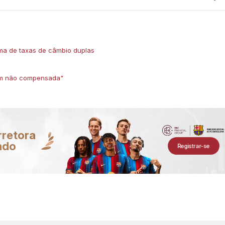
ema de taxas de câmbio duplas
gem não compensada"
rretora
ndo
Registrar-se