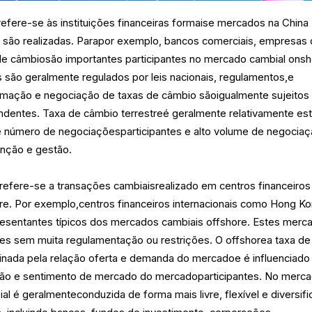
efere-se às instituições financeiras formaise mercados na China
 são realizadas. Parapor exemplo, bancos comerciais, empresas
 de câmbiosão importantes participantes no mercado cambial onsh
 são geralmente regulados por leis nacionais, regulamentos,e
ormação e negociação de taxas de câmbio sãoigualmente sujeitos
ndentes. Taxa de câmbio terrestreé geralmente relativamente est
de número de negociaçõesparticipantes e alto volume de negociaç
enção e gestão.
refere-se a transações cambiaisrealizado em centros financeiros
ore. Por exemplo,centros financeiros internacionais como Hong Ko
esentantes típicos dos mercados cambiais offshore. Estes merc
es sem muita regulamentação ou restrições. O offshorea taxa de
nada pela relação oferta e demanda do mercadoe é influenciado
o e sentimento de mercado do mercadoparticipantes. No merc
l é geralmenteconduzida de forma mais livre, flexível e diversifi