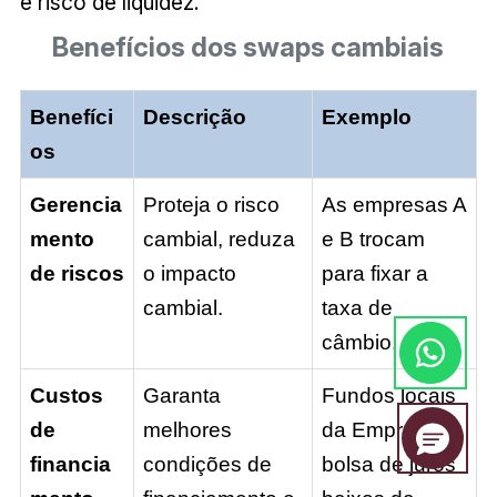
e risco de liquidez.
Benefícios dos swaps cambiais
Benefíci
Descrição
Exemplo
os
Gerencia
Proteja o risco
As empresas A
mento
cambial, reduza
e B trocam
de riscos
o impacto
para fixar a
cambial.
taxa de
câmbio.
Custos
Garanta
Fundos locais
de
melhores
da Empresa C,
financia
condições de
bolsa de juros