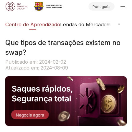
Português
ção
Centro de Aprendizado
Lendas do Mercado
Webinars O
Que tipos de transações existem no
swap?
Publicado em: 2024-02-02
Atualizado em: 2024-08-09