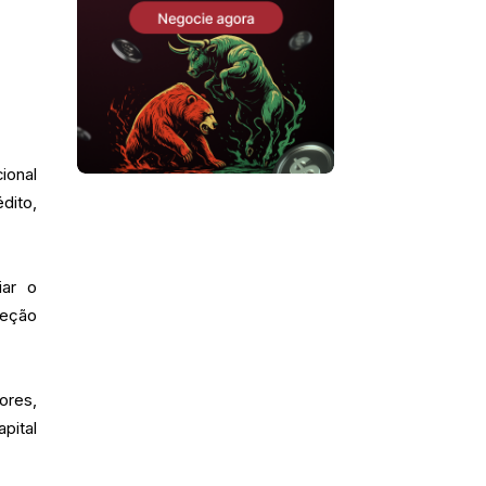
ional
dito,
iar o
teção
ores,
pital