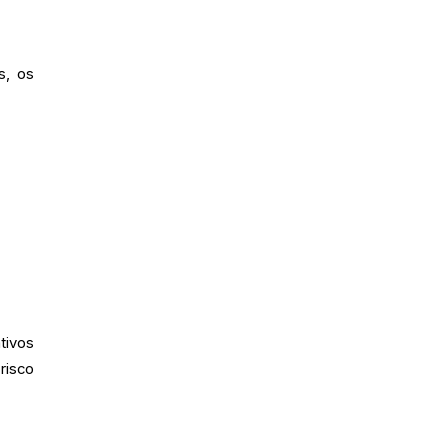
s, os
tivos
risco