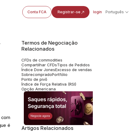
Conta FCA
Registrar-se
login
Português
Termos de Negociação
 função?
Relacionados
CFDs de commodities
Compartilhar CFDs
Tipos de Pedidos
Índice Dow Jones
Excesso de vendas
Sobrecomprado
Portfólio
Ponto de pivô
Índice de Força Relativa (RSI)
Opção Americana
u com
que é
Artigos Relacionados