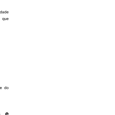
idade
, que
de do
s e