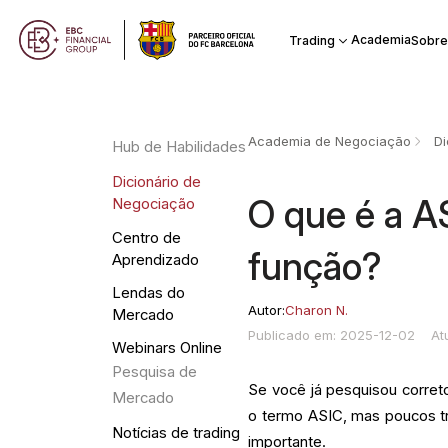
Academia
Trading
Sobre
Academia de Negociação
Di
Hub de Habilidades
Dicionário de
O que é a AS
Negociação
Centro de
função?
Aprendizado
Lendas do
Autor:
Charon N.
Mercado
Publicado em: 2025-12-02
At
Webinars Online
Pesquisa de
Se você já pesquisou corret
Mercado
o termo ASIC, mas poucos tr
Notícias de trading
importante.