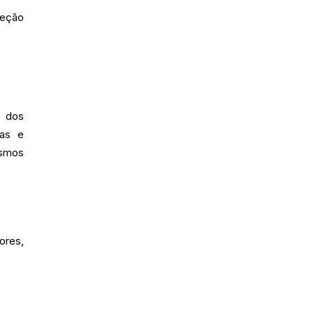
reção
o dos
tas e
ismos
ores,