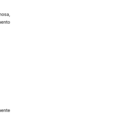
nosa,
mento
mente