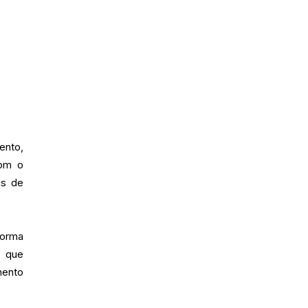
ento,
com o
as de
forma
o que
mento