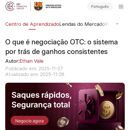
Português
ção
Centro de Aprendizado
Lendas do Mercado
Webinars O
O que é negociação OTC: o sistema
por trás de ganhos consistentes
Autor:
Ethan Vale
Publicado em: 2025-11-27
Atualizado em: 2025-11-28