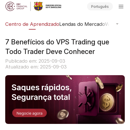
Português
ção
Centro de Aprendizado
Lendas do Mercado
Webinars O
7 Benefícios do VPS Trading que
Todo Trader Deve Conhecer
Publicado em: 2025-09-03
Atualizado em: 2025-09-03