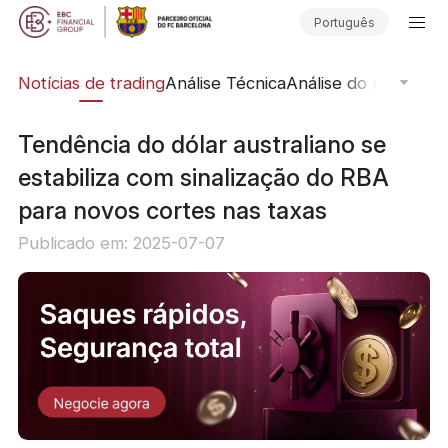
Português
ine
Notícias de trading
Análise Técnica
Análise do mercado
Tendência do dólar australiano se
estabiliza com sinalização do RBA
para novos cortes nas taxas
Publicado em: 2025-07-07