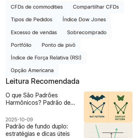
CFDs de commodities
Compartilhar CFDs
Tipos de Pedidos
Índice Dow Jones
Excesso de vendas
Sobrecomprado
Portfólio
Ponto de pivô
Índice de Força Relativa (RSI)
Opção Americana
Leitura Recomendada
O que São Padrões
Harmônicos? Padrão de
Morcego vs. Gartley: Qual
é a Diferença?
2025-10-09
Padrão de fundo duplo:
estratégias e dicas úteis