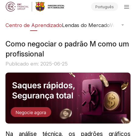
Português
ção
Centro de Aprendizado
Lendas do Mercado
Webinars O
Como negociar o padrão M como um
profissional
Publicado em: 2025-06-25
Na análise técnica, os padrões gráficos