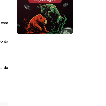
a com
ponto
as de