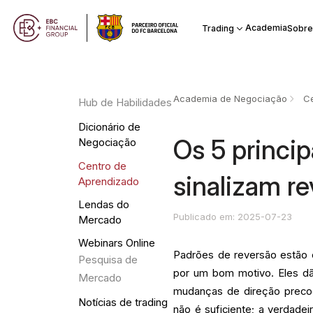
Academia
Trading
Sobre
Academia de Negociação
Ce
Hub de Habilidades
Dicionário de
Os 5 princip
Negociação
Centro de
sinalizam r
Aprendizado
Lendas do
Publicado em: 2025-07-23
Mercado
Webinars Online
Padrões de reversão estão 
Pesquisa de
por um bom motivo. Eles dã
Mercado
mudanças de direção preco
Notícias de trading
não é suficiente; a verdad