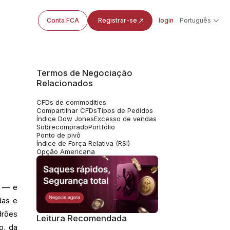
Conta FCA
Registrar-se
login
Português
Termos de Negociação
Relacionados
CFDs de commodities
Compartilhar CFDs
Tipos de Pedidos
Índice Dow Jones
Excesso de vendas
Sobrecomprado
Portfólio
Ponto de pivô
Índice de Força Relativa (RSI)
Opção Americana
a — e
das e
drões
Leitura Recomendada
o, da