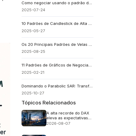
Como negociar usando o padrão de 3 velas: um guia completo
2025-07-24
10 Padrões de Candlestick de Alta que Todo Trader Deve Conhecer
2025-05-27
Os 20 Principais Padrões de Velas Que Todo Trader Deve Conhecer
2025-08-25
11 Padrões de Gráficos de Negociação Forex que Você Deve Conhecer
2025-02-21
Dominando o Parabolic SAR: Transformando o Momentum do Mercado em Estratégia
2025-10-27
Tópicos Relacionados
A alta recorde do DAX
eleva as expectativas
de lucros para as ações
2026-08-07
alemãs