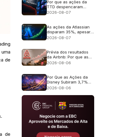
Por que as ações da
TTD despencaram
quase 30% após a
2026-08-07
previsão de receita de
US$ 650 milhões?
As ações da Atlassian
disparam 35%, apesar
da previsão de
2026-08-07
crescimento de 13%
ading
a uma
Prévia dos resultados
da Airbnb: Por que as
ça de
ações da ABNB ainda
2026-08-06
podem cair mesmo com
um crescimento de
receita de 16%?
Por Que as Ações da
Disney Subiram 3,7%
Apesar da Receita
2026-08-06
Fraca?
s.
ha de