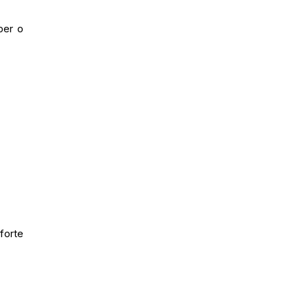
per o
orte