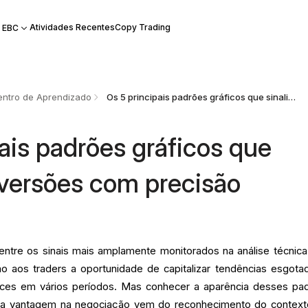
Atividades Recentes
Copy Trading
 EBC
ntro de Aprendizado
Os 5 principais padrões gráficos que sinalizam reversões com precisão
ais padrões gráficos que
eversões com precisão
entre os sinais mais amplamente monitorados na análise técnic
o aos traders a oportunidade de capitalizar tendências esgota
ces em vários períodos. Mas conhecer a aparência desses pa
eira vantagem na negociação vem do reconhecimento do context