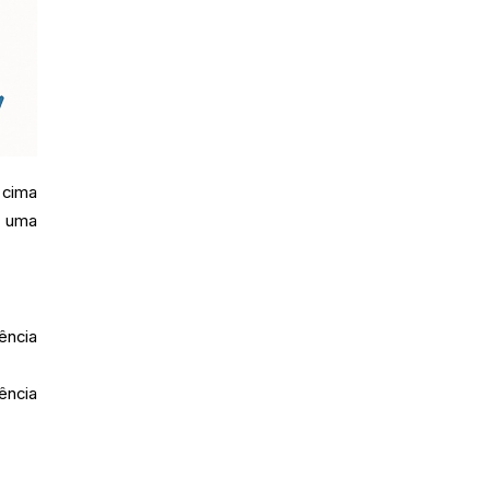
 cima
a uma
ência
ência