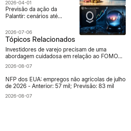
$100
2026-04-01
Previsão da ação da
Palantir: cenários até
2036
2026-07-06
Tópicos Relacionados
Investidores de varejo precisam de uma
abordagem cuidadosa em relação ao FOMO
(medo de ficar de fora) da IA
2026-08-07
NFP dos EUA: empregos não agrícolas de julho
de 2026 - Anterior: 57 mil; Previsão: 83 mil
2026-08-07