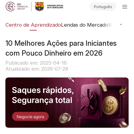
Português
ção
Centro de Aprendizado
Lendas do Mercado
Webinars O
10 Melhores Ações para Iniciantes
com Pouco Dinheiro em 2026
Publicado em: 2025-04-16
Atualizado em: 2026-07-29