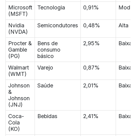
Microsoft
Tecnologia
0,91%
Moder
(MSFT)
Nvidia
Semicondutores
0,48%
Alta
(NVDA)
Procter &
Bens de
2,95%
Baixa
Gamble
consumo
(PG)
básico
Walmart
Varejo
0,87%
Baixa
(WMT)
Johnson
Saúde
2,01%
Baixa
&
Johnson
(JNJ)
Coca-
Bebidas
2,41%
Baixa
Cola
(KO)