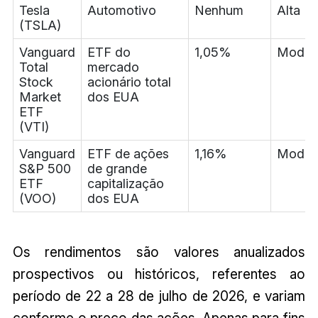
Tesla
Automotivo
Nenhum
Alta
(TSLA)
Vanguard
ETF do
1,05%
Moder
Total
mercado
Stock
acionário total
Market
dos EUA
ETF
(VTI)
Vanguard
ETF de ações
1,16%
Moder
S&P 500
de grande
ETF
capitalização
(VOO)
dos EUA
Os rendimentos são valores anualizados
prospectivos ou históricos, referentes ao
período de 22 a 28 de julho de 2026, e variam