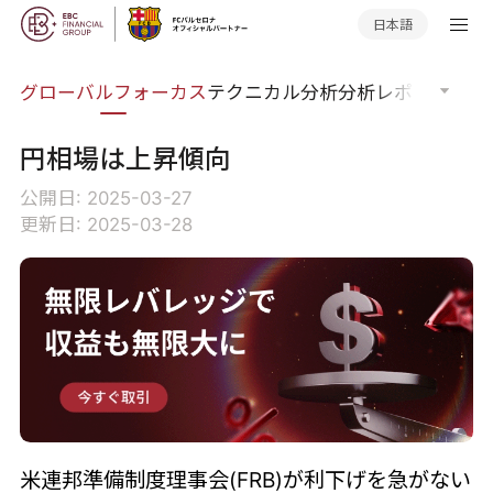
日本語
ナー
グローバルフォーカス
テクニカル分析
分析レポート
マー
円相場は上昇傾向
公開日: 2025-03-27
更新日: 2025-03-28
米連邦準備制度理事会(FRB)が利下げを急がない