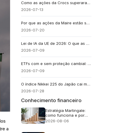
Como as ações da Crocs superaram discretamente a crise do varejo e atingiram um novo recorde de 52 semanas
2026-07-13
Por que as ações da Maire estão subindo? Análise 2026
2026-07-20
Lei de IA da UE de 2026: O que as empresas de IA e os investidores em ações de IA devem saber
2026-07-09
ETFs com e sem proteção cambial: como as oscilações do dólar afetam os retornos
2026-07-09
O índice Nikkei 225 do Japão cai mais de 4% devido à forte venda de ações de fabricantes de semicondutores
2026-07-28
Conhecimento financeiro
Estratégia Martingale:
como funciona e por
que falha
2026-08-06
dos
tre a