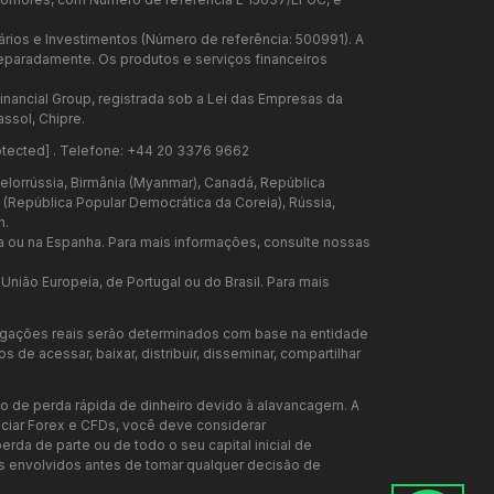
iários e Investimentos (Número de referência: 500991). A
 separadamente. Os produtos e serviços financeiros
inancial Group, registrada sob a Lei das Empresas da
ssol, Chipre.
otected]
. Telefone: +44 20 3376 9662
elorrússia, Birmânia (Myanmar), Canadá, República
te (República Popular Democrática da Coreia), Rússia,
n.
a ou na Espanha. Para mais informações, consulte nossas
nião Europeia, de Portugal ou do Brasil. Para mais
rigações reais serão determinados com base na entidade
de acessar, baixar, distribuir, disseminar, compartilhar
o de perda rápida de dinheiro devido à alavancagem. A
ociar Forex e CFDs, você deve considerar
rda de parte ou de todo o seu capital inicial de
envolvidos antes de tomar qualquer decisão de