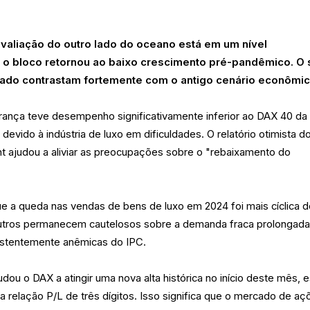
avaliação do outro lado do oceano está em um nível
ue o bloco retornou ao baixo crescimento pré-pandêmico. O 
nado contrastam fortemente com o antigo cenário econômic
rança teve desempenho significativamente inferior ao DAX 40 da
evido à indústria de luxo em dificuldades. O relatório otimista d
t ajudou a aliviar as preocupações sobre o "rebaixamento do
ue a queda nas vendas de bens de luxo em 2024 foi mais cíclica 
 outros permanecem cautelosos sobre a demanda fraca prolongada
sistentemente anêmicas do IPC.
udou o DAX a atingir uma nova alta histórica no início deste mês, e
relação P/L de três dígitos. Isso significa que o mercado de aç