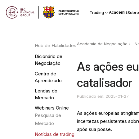
Academia
Trading
Sobre
Academia de Negociação
No
Hub de Habilidades
Dicionário de
As ações eu
Negociação
Centro de
catalisador
Aprendizado
Lendas do
Publicado em: 2025-01-27
Mercado
Webinars Online
As ações europeias atingira
Pesquisa de
incertezas persistentes sobr
Mercado
após sua posse.
Notícias de trading