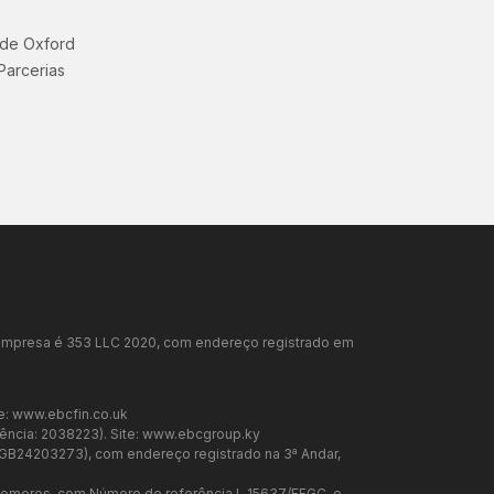
 de Oxford
Parcerias
da empresa é 353 LLC 2020, com endereço registrado em
e:
www.ebcfin.co.uk
ência: 2038223). Site:
www.ebcgroup.ky
a GB24203273), com endereço registrado na 3ª Andar,
 Comores, com Número de referência L 15637/EFGC, e