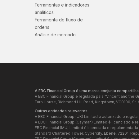
Ferramentas e indicadores
analíticos
Ferramenta de fluxo de
ordens
Análise de mercado
A EBC Financial Group é uma marca conjunta compartilha
A EBC Financial Group é regulada pala "Vincent and the 
Euro House, Richmond Hill Road, Kingstown, VC0100, St. 
Outras entidades relevantes
A EBC Financial Group (UK) Limited é autorizado e regula
A EBC Financial Group (Cayman) Limited é licenciado e 
EBC Financial (MU) Limited é licenciada e regulamentad
Standard Chartered Tower, Cybercity, Ebene, 72201, Rep
EBC Financial Group (Comoros) Limited é autorizada pel