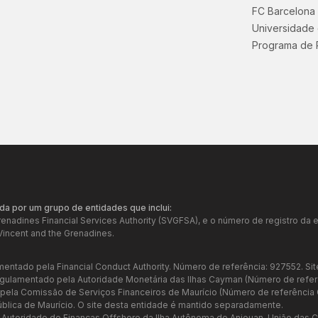
FC Barcelona
Universidade
Programa de 
da por um grupo de entidades que inclui:
Grenadines Financial Services Authority (SVGFSA), e o número de registro 
Vincent and the Grenadines.
mentado pela Financial Conduct Authority. Número de referência: 927552. Sit
regulamentado pela Autoridade Monetária das Ilhas Cayman (Número de refer
a pela Comissão de Serviços Financeiros de Maurício (Número de referênci
ública de Maurício. O site desta entidade é mantido separadamente.
a Autoridade de Finanças Offshore da Ilha Autônoma de Anjouan, União das