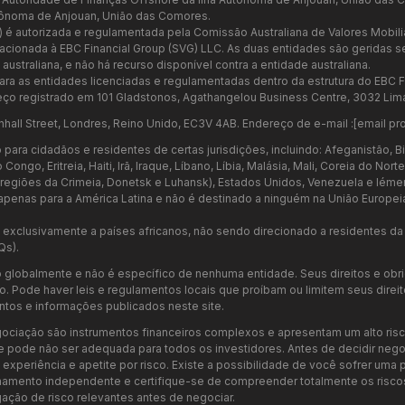
tônoma de Anjouan, União das Comores.
7) é autorizada e regulamentada pela Comissão Australiana de Valores Mobil
relacionada à EBC Financial Group (SVG) LLC. As duas entidades são geridas
ustraliana, e não há recurso disponível contra a entidade australiana.
ara as entidades licenciadas e regulamentadas dentro da estrutura do EBC F
ço registrado em 101 Gladstonos, Agathangelou Business Centre, 3032 Lima
nhall Street, Londres, Reino Unido, EC3V 4AB. Endereço de e-mail :
[email pr
ara cidadãos e residentes de certas jurisdições, incluindo: Afeganistão, Bi
go, Eritreia, Haiti, Irã, Iraque, Líbano, Líbia, Malásia, Mali, Coreia do Nor
as regiões da Crimeia, Donetsk e Luhansk), Estados Unidos, Venezuela e Iéme
penas para a América Latina e não é destinado a ninguém na União Europei
xclusivamente a países africanos, não sendo direcionado a residentes da U
Qs).
 globalmente e não é específico de nenhuma entidade. Seus direitos e ob
 Pode haver leis e regulamentos locais que proíbam ou limitem seus direitos 
tos e informações publicados neste site.
ociação são instrumentos financeiros complexos e apresentam um alto risc
e pode não ser adequada para todos os investidores. Antes de decidir neg
periência e apetite por risco. Existe a possibilidade de você sofrer uma pe
ento independente e certifique-se de compreender totalmente os riscos 
ação de risco relevantes antes de negociar.