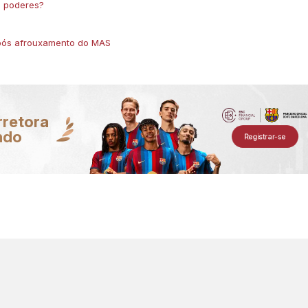
s poderes?
 após afrouxamento do MAS
rretora
ndo
Registrar-se