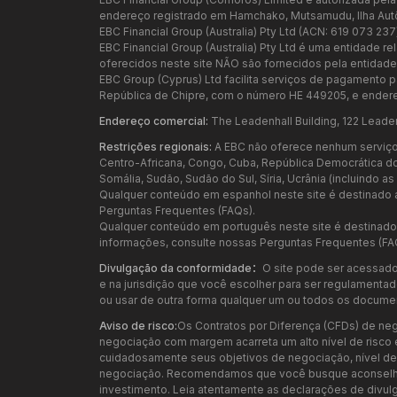
endereço registrado em Hamchako, Mutsamudu, Ilha Au
EBC Financial Group (Australia) Pty Ltd (ACN: 619 073 23
EBC Financial Group (Australia) Pty Ltd é uma entidade 
oferecidos neste site NÃO são fornecidos pela entidade a
EBC Group (Cyprus) Ltd facilita serviços de pagamento p
República de Chipre, com o número HE 449205, e endere
Endereço comercial:
The Leadenhall Building, 122 Leade
Restrições regionais:
A EBC não oferece nenhum serviço p
Centro-Africana, Congo, Cuba, República Democrática do Con
Somália, Sudão, Sudão do Sul, Síria, Ucrânia (incluindo 
Qualquer conteúdo em espanhol neste site é destinado a
Perguntas Frequentes (FAQs).
Qualquer conteúdo em português neste site é destinado e
informações, consulte nossas Perguntas Frequentes (FA
Divulgação da conformidade：
O site pode ser acessado
e na jurisdição que você escolher para ser regulamentado.
ou usar de outra forma qualquer um ou todos os documen
Aviso de risco:
Os Contratos por Diferença (CFDs) de neg
negociação com margem acarreta um alto nível de risco 
cuidadosamente seus objetivos de negociação, nível de ex
negociação. Recomendamos que você busque aconselham
investimento. Leia atentamente as declarações de divulg