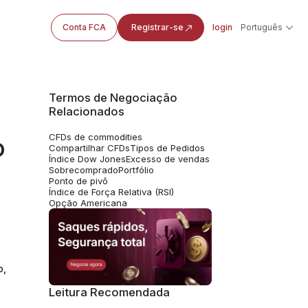
Conta FCA
Registrar-se
login
Português
Termos de Negociação
Relacionados
CFDs de commodities
o
Compartilhar CFDs
Tipos de Pedidos
Índice Dow Jones
Excesso de vendas
Sobrecomprado
Portfólio
Ponto de pivô
Índice de Força Relativa (RSI)
Opção Americana
p,
Leitura Recomendada