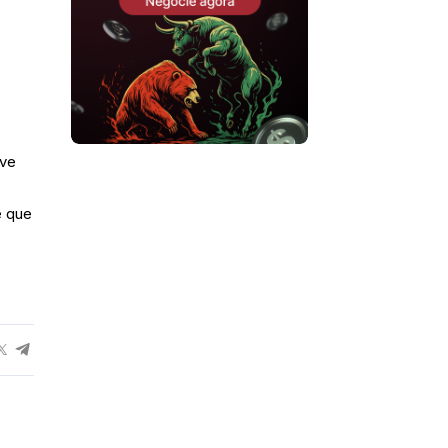
eve
e que