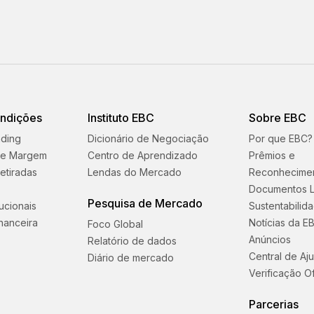
ondições
Instituto EBC
Sobre EBC
ading
Dicionário de Negociação
Por que EBC?
 e Margem
Centro de Aprendizado
Prêmios e
etiradas
Lendas do Mercado
Reconhecime
Documentos L
Pesquisa de Mercado
tucionais
Sustentabilid
nanceira
Notícias da E
Foco Global
Anúncios
Relatório de dados
Central de Aj
Diário de mercado
Verificação Of
Parcerias