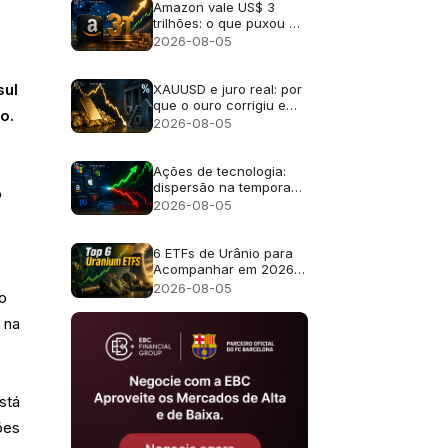
Amazon vale US$ 3
trilhões: o que puxou a
alta
2026-08-05
XAUUSD e juro real: por
sul
que o ouro corrigiu em
o.
2026
2026-08-05
Ações de tecnologia:
dispersão na temporada
o
de balanços
2026-08-05
6 ETFs de Urânio para
Acompanhar em 2026 e
o Que Cada Fundo
2026-08-05
do
Realmente Possui
 na
stá
ões