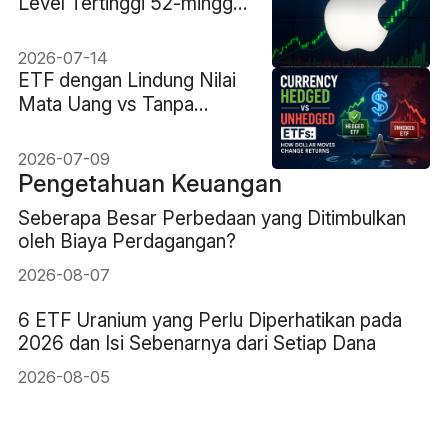
Level Tertinggi 52-minggu
Baru Saat Strategi AI
Memicu Reli
2026-07-14
ETF dengan Lindung Nilai
Mata Uang vs Tanpa
Lindung Nilai: Bagaimana
Pergerakan Dolar
2026-07-09
Mengubah Imbal Hasil
Pengetahuan Keuangan
Seberapa Besar Perbedaan yang Ditimbulkan
oleh Biaya Perdagangan?
2026-08-07
6 ETF Uranium yang Perlu Diperhatikan pada
2026 dan Isi Sebenarnya dari Setiap Dana
2026-08-05