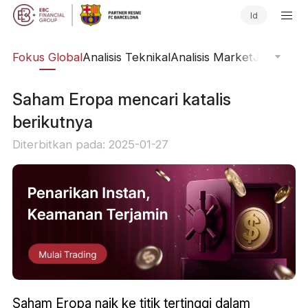
Id
ine
Fokus Global
Analisis Teknikal
Analisis Market
Jurnal Pa
Saham Eropa mencari katalis
berikutnya
Diterbitkan pada: 2025-01-27
Saham Eropa naik ke titik tertinggi dalam