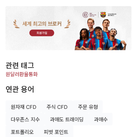
세계 최고의 브로커
회원가입
관련 태그
원달러환율
통화
연관 용어
원자재 CFD
주식 CFD
주문 유형
다우존스 지수
과매도 트래이딩
과매수
포트폴리오
피벗 포인트