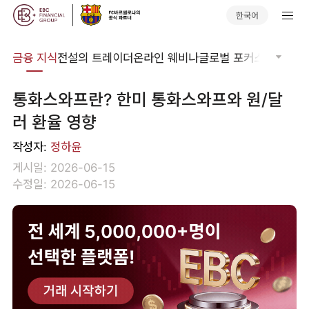
한국어
어집
금융 지식
전설의 트레이더
온라인 웨비나
글로벌 포커스
기술적 
통화스와프란? 한미 통화스와프와 원/달
러 환율 영향
작성자:
정하윤
게시일: 2026-06-15
수정일: 2026-06-15