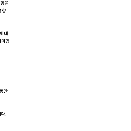
방향을
영향
에 대
의미합
랫동안
다.