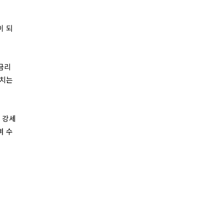
이 되
금리
가치는
 강세
며 수