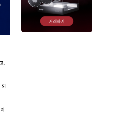
고,
 되
레이