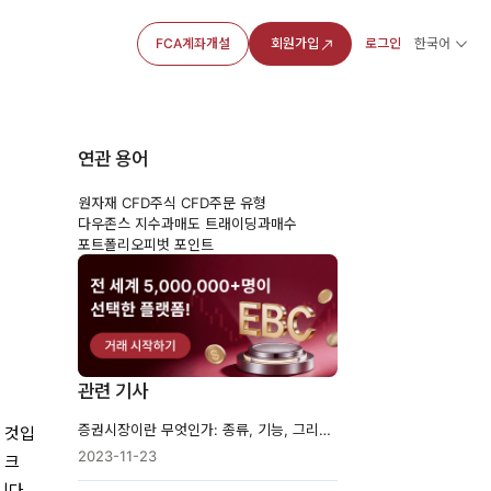
FCA계좌개설
회원가입
로그인
한국어
연관 용어
원자재 CFD
주식 CFD
주문 유형
다우존스 지수
과매도 트래이딩
과매수
포트폴리오
피벗 포인트
관련 기사
증권시장이란 무엇인가: 종류, 기능, 그리고 거래 방식
 것입
2023-11-23
 크
니다.