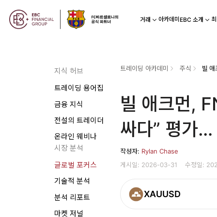
아카데미
최
거래
EBC 소개
트레이딩 아카데미
주식
지식 허브
트레이딩 용어집
빌 애크먼, 
금융 지식
전설의 트레이더
싸다” 평가…
온라인 웨비나
시장 분석
작성자:
Rylan Chase
게시일: 2026-03-31
수정일: 202
글로벌 포커스
기술적 분석
XAUUSD
분석 리포트
마켓 저널