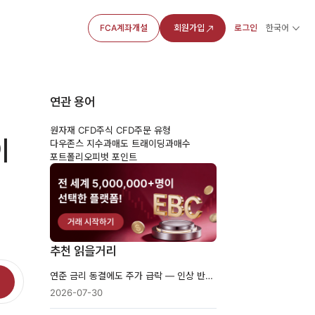
FCA계좌개설
회원가입
로그인
한국어
연관 용어
원자재 CFD
주식 CFD
주문 유형
이
다우존스 지수
과매도 트래이딩
과매수
포트폴리오
피벗 포인트
추천 읽을거리
연준 금리 동결에도 주가 급락 — 인상 반대표 3명과 30년물 금리 5.20%
2026-07-30