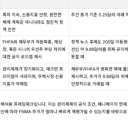
흑자 지속, 신용지표 안정, 완전한
주간 종가 기준 5.25달러 아래 
해제 계획은 아니더라도 점진적 정
책 진전
FHFA와 재무부가 자본확충, 재상
정책 뉴스 후에도 200일 이동
장, 혹은 시니어 우선주 부담 처리에
선인 약 9.86달러를 회복·유지
대한 공식 로드맵 제시
못할 때
관리체제가 장기화되고, 애크먼 프
재무부/FHFA가 명확한 해제 틀
리미엄이 사라지며, 주택시장·신용
제시하고, 주가가 9.86달러 위
지표가 약해짐
안정적으로 거래될 때
 해석용 프레임워크
입니다. 이는 관리체제의 공식 조건, 패니메이의 현재
라인에 따라
FNMA 주가가 얼마나 빠르게 재평가될 수 있는지
를 바탕으로