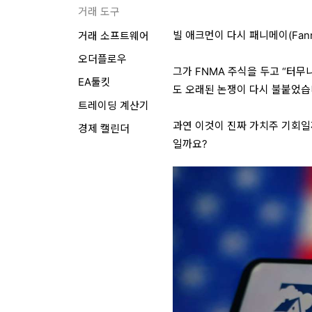
거래 도구
빌 애크먼이 다시
패니메이(Fann
거래 소프트웨어
오더플로우
그가
FNMA 주식
을 두고 “터무니
EA툴킷
도 오래된 논쟁이 다시 불붙었습
트레이딩 계산기
과연 이것이 진짜 가치주 기회일
경제 캘린더
일까요?