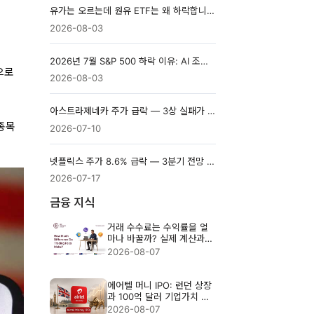
유가는 오르는데 원유 ETF는 왜 하락합니까? 구조와 추적오차 분석
2026-08-03
2026년 7월 S&P 500 하락 이유: AI 조정·유가·금리 영향
만으로
2026-08-03
아스트라제네카 주가 급락 — 3상 실패가 던진 질문, 제약 파이프라인은 어떻게 평가하나
종목
2026-07-10
넷플릭스 주가 8.6% 급락 — 3분기 전망 부진과 시청 지표 공개 축소
2026-07-17
금융 지식
거래 수수료는 수익률을 얼
마나 바꿀까? 실제 계산과
절감법
2026-08-07
에어텔 머니 IPO: 런던 상장
과 100억 달러 기업가치 분
석
2026-08-07