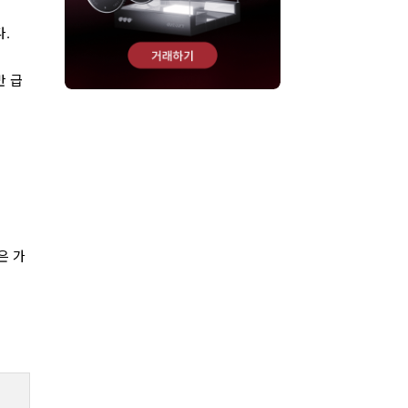
.
반 급
은 가