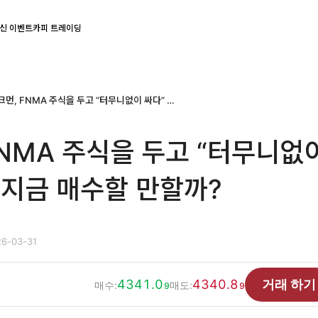
신 이벤트
카피 트레이딩
빌 애크먼, FNMA 주식을 두고 “터무니없이 싸다” 평가… 지금 매수할 만할까?
FNMA 주식을 두고 “터무니없
 지금 매수할 만할까?
6-03-31
4341.0
4340.8
거래 하기
매수:
매도:
9
9