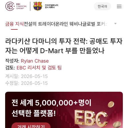
한국어
어집
금융 지식
전설의 트레이더
온라인 웨비나
글로벌 포커스
기술적 
라다키샨 다마니의 투자 전략: 공매도 투자
자는 어떻게 D-Mart 부를 만들었나
작성자:
Rylan Chase
검토:
EBC 리서치 및 검토 팀
게시일: 2026-05-15
수정일: 2026-05-15