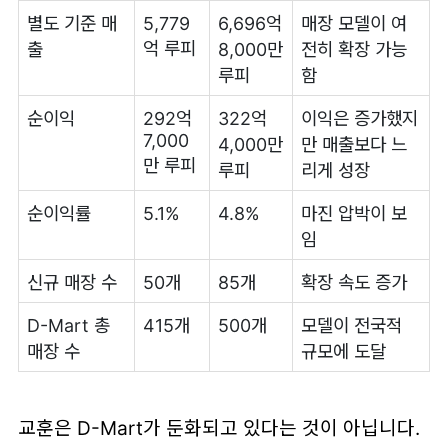
별도 기준 매
5,779
6,696억
매장 모델이 여
억 루피
출
8,000만
전히 확장 가능
루피
함
순이익
292억
322억
이익은 증가했지
7,000
4,000만
만 매출보다 느
만 루피
루피
리게 성장
순이익률
5.1%
4.8%
마진 압박이 보
임
신규 매장 수
50개
85개
확장 속도 증가
D-Mart 총
415개
500개
모델이 전국적
매장 수
규모에 도달
교훈은 D-Mart가 둔화되고 있다는 것이 아닙니다.