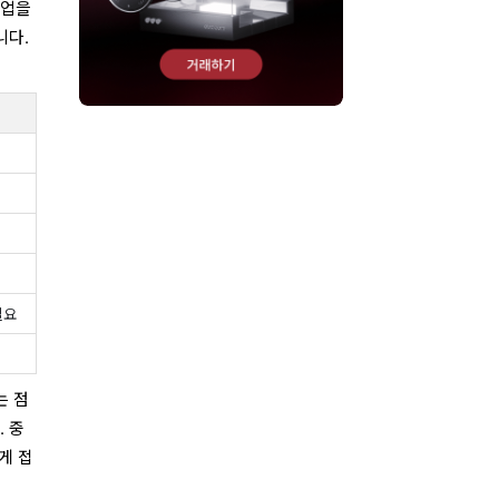
기업을
니다.
필요
는 점
 중
게 접