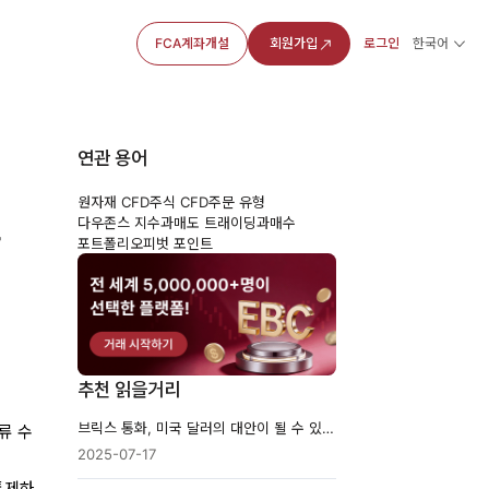
FCA계좌개설
회원가입
로그인
한국어
연관 용어
원자재 CFD
주식 CFD
주문 유형
류
다우존스 지수
과매도 트래이딩
과매수
포트폴리오
피벗 포인트
추천 읽을거리
브릭스 통화, 미국 달러의 대안이 될 수 있을까?
류 수
2025-07-17
 통제하