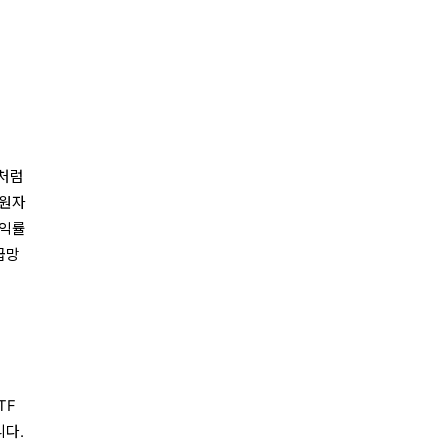
X처럼
 원자
수익률
급망
TF
니다.