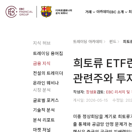
아카데미
최
거래
EBC 소개
트레이딩 아카데미
펀드
지식 허브
트레이딩 용어집
희토류 ETF
금융 지식
전설의 트레이더
관련주와 투자
온라인 웨비나
시장 분석
작성자:
장성호
검토:
EBC 리서치 및
게시일: 2026-05-15
수정일: 202
글로벌 포커스
기술적 분석
미중 정상회담을 계기로 희토류가
분석 리포트
출 통제와 공급망 안정 문제가 
마켓 저널
핵심은 중국의 공급망 지배력입니다