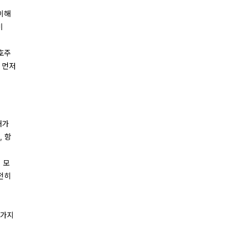
 이해
비
 호주
 먼저
재가
, 항
 모
여전히
 가지