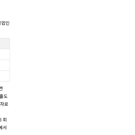
기업인
면
매출도
숫자로
6 회
F에서