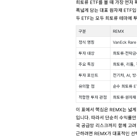
희토류 ETF를 볼 때 가장 먼저
폭넓게 담는 대표 원자재 ETF입
두 ETF는 모두 희토류 테마에 
구분
REMX
정식 명칭
VanEck Rare 
투자 대상
희토류·전략금
주요 특징
희토류, 리튬,
투자 포인트
전기차, AI,
유의할 점
순수 희토류 E
적합한 투자 관점
희토류·원자재 
이 표에서 핵심은 REMX는 넓게
입니다. 따라서 단순히 수익률만
국 공급망 리스크까지 함께 고려
근하려면 REMX가 대표적인 선