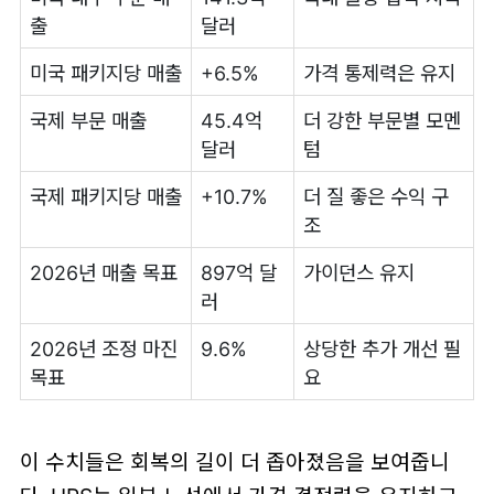
출
달러
미국 패키지당 매출
+6.5%
가격 통제력은 유지
국제 부문 매출
45.4억
더 강한 부문별 모멘
달러
텀
국제 패키지당 매출
+10.7%
더 질 좋은 수익 구
조
2026년 매출 목표
897억 달
가이던스 유지
러
2026년 조정 마진
9.6%
상당한 추가 개선 필
목표
요
이 수치들은 회복의 길이 더 좁아졌음을 보여줍니