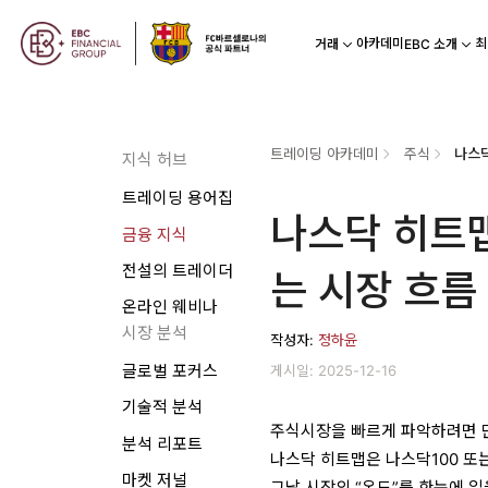
아카데미
최
거래
EBC 소개
트레이딩 아카데미
주식
지식 허브
트레이딩 용어집
나스닥 히트맵
금융 지식
전설의 트레이더
는 시장 흐름
온라인 웨비나
시장 분석
작성자:
정하윤
게시일: 2025-12-16
글로벌 포커스
기술적 분석
주식시장을 빠르게 파악하려면 
분석 리포트
나스닥 히트맵은 나스닥100 또
마켓 저널
그날 시장의 “온도”를 한눈에 읽