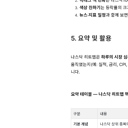
빅테크 색 변화
는 나스닥1
색상 진하기
는 등락률의 크
뉴스·지표 일정
과 함께 보면
5. 요약 및 활용
나스닥 히트맵은
하루의 시장 
움직였는지(예: 실적, 금리, CP
니다.
요약 테이블 — 나스닥 히트맵 
구분
내용
기본 개념
나스닥 상위 종목