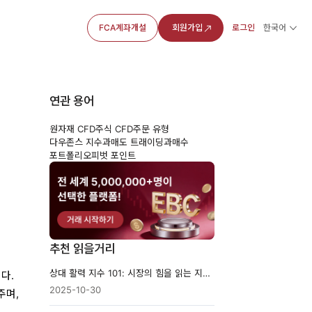
FCA계좌개설
회원가입
로그인
한국어
연관 용어
원자재 CFD
주식 CFD
주문 유형
읽
다우존스 지수
과매도 트래이딩
과매수
포트폴리오
피벗 포인트
추천 읽을거리
상대 활력 지수 101: 시장의 힘을 읽는 지표 이해하기
다.
2025-10-30
주며,