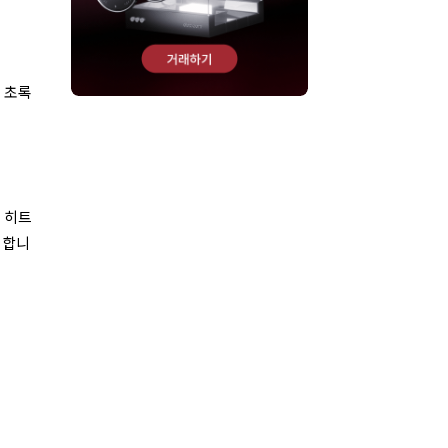
 초록
 히트
 합니