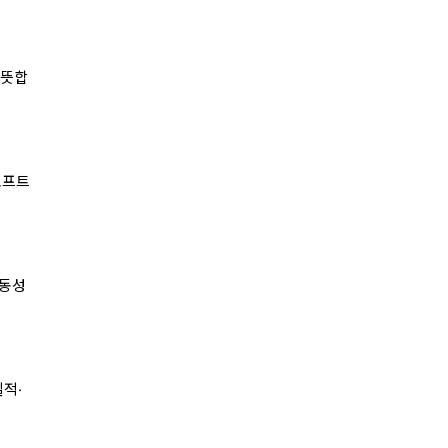
 뜻합
소프트
변동성
적·