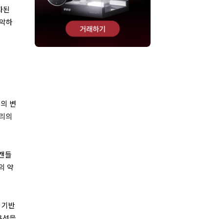
화된
파악하
의 변
심리의
 캔들
의 약
 기반
용성을