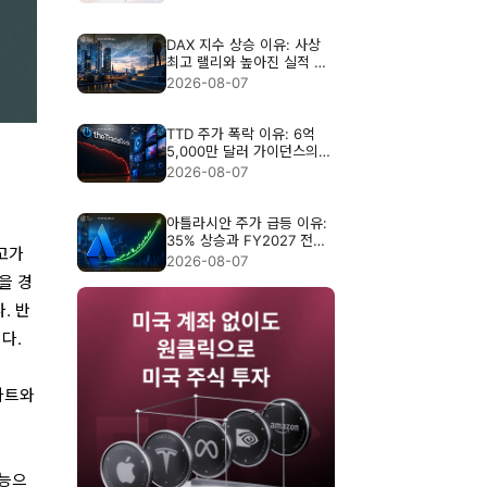
DAX 지수 상승 이유: 사상
최고 랠리와 높아진 실적 기
준
2026-08-07
TTD 주가 폭락 이유: 6억
5,000만 달러 가이던스의
충격
2026-08-07
아틀라시안 주가 급등 이유:
35% 상승과 FY2027 전망
 고가
분석
2026-08-07
높을 경
. 반
다.
차트와
기능으