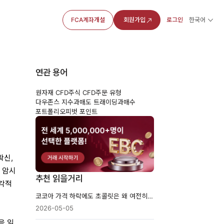
FCA계좌개설
회원가입
로그인
한국어
연관 용어
원자재 CFD
주식 CFD
주문 유형
다우존스 지수
과매도 트래이딩
과매수
포트폴리오
피벗 포인트
확신,
 암시
추천 읽을거리
시각적
코코아 가격 하락에도 초콜릿은 왜 여전히 비쌀까?
2026-05-05
을 읽