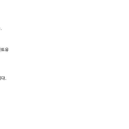
.
렌트유
다.