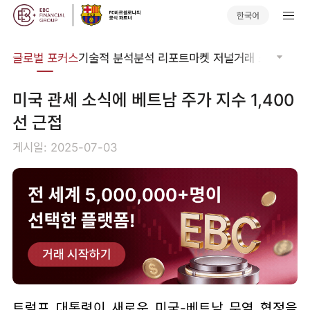
한국어
비나
글로벌 포커스
기술적 분석
분석 리포트
마켓 저널
거래 소프트웨어
미국 관세 소식에 베트남 주가 지수 1,400
선 근접
게시일: 2025-07-03
트럼프 대통령이 새로운 미국-베트남 무역 협정을