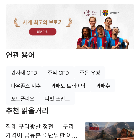
세계 최고의 브로커
회원가입
연관 용어
원자재 CFD
주식 CFD
주문 유형
다우존스 지수
과매도 트래이딩
과매수
포트폴리오
피벗 포인트
추천 읽을거리
칠레 구리광산 정전 — 구리
가격이 급등분을 반납한 이