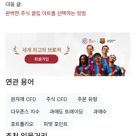
다음 글:
완벽한 주식 클립 아트를 선택하는 방법
세계 최고의 브로커
회원가입
연관 용어
원자재 CFD
주식 CFD
주문 유형
다우존스 지수
과매도 트래이딩
과매수
포트폴리오
피벗 포인트