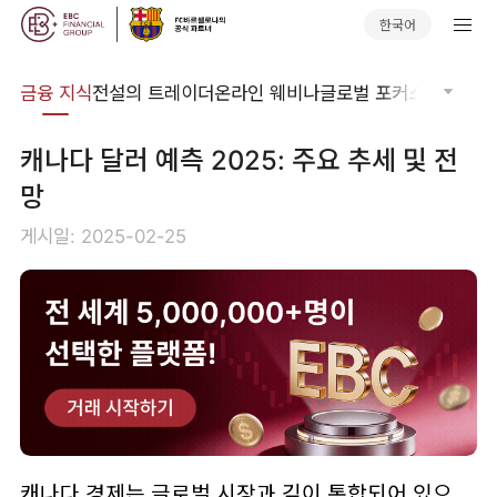
한국어
어집
금융 지식
전설의 트레이더
온라인 웨비나
글로벌 포커스
기술적 
캐나다 달러 예측 2025: 주요 추세 및 전
망
게시일: 2025-02-25
캐나다 경제는 글로벌 시장과 깊이 통합되어 있으