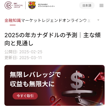
日本語
語集
金融知識
マーケットレジェンド
オンラインウェビナー
グ
2025の年カナダドルの予測｜主な傾
向と見通し
公開日: 2025-02-25
更新日: 2025-03-11