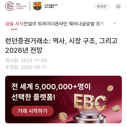
한국어
어집
금융 지식
전설의 트레이더
온라인 웨비나
글로벌 포커스
기술적 
런던증권거래소: 역사, 시장 구조, 그리고
2026년 전망
게시일: 2023-11-06
수정일: 2026-05-11