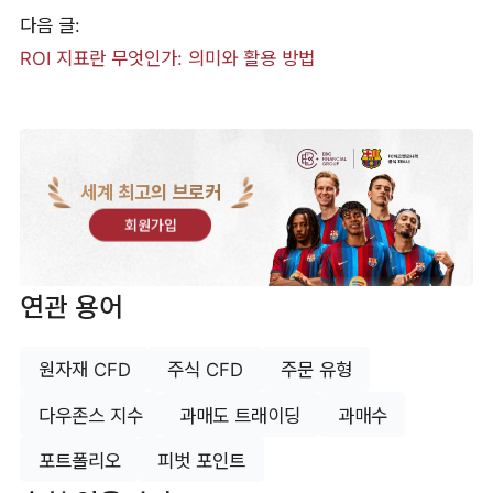
다음 글:
ROI 지표란 무엇인가: 의미와 활용 방법
세계 최고의 브로커
회원가입
연관 용어
원자재 CFD
주식 CFD
주문 유형
다우존스 지수
과매도 트래이딩
과매수
포트폴리오
피벗 포인트