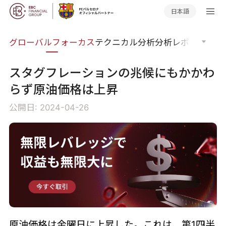
日本語
ナー
グローバルフォーカス
テクニカル分析
分析レポート
マー
スタグフレーションの兆候にもかかわ
らず原油価格は上昇
公開日: 2024-04-26
原油価格は金曜日に上昇した。これは、第1四半