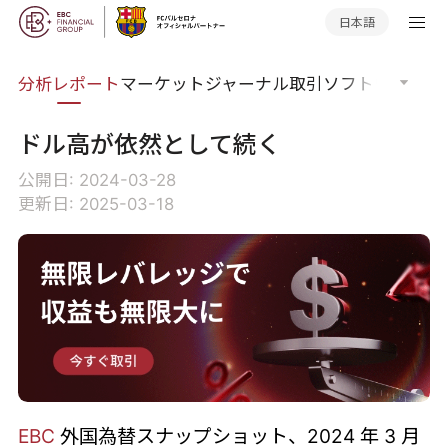
日本語
分析
分析レポート
マーケットジャーナル
取引ソフトウェア
オ
ドル高が依然として続く
公開日: 2024-03-28
更新日: 2025-03-18
EBC
外国為替スナップショット、2024 年 3 月